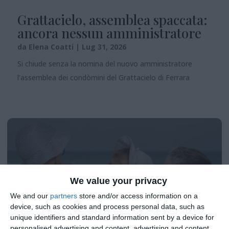
Grattacielo, assemblea spaccata:
ancora nessun amministratore
da
Elena Coatti
|
Lug 31, 2026
Si chiude senza la nomina del nuovo amministratore
l’assemblea dei condòmini del Grattacielo di Ferrara
We value your privacy
We and our
partners
store and/or access information on a
device, such as cookies and process personal data, such as
unique identifiers and standard information sent by a device for
personalised advertising and content, advertising and content