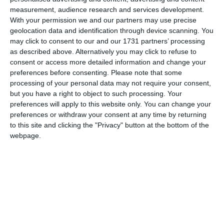
measurement, audience research and services development.
With your permission we and our partners may use precise
geolocation data and identification through device scanning. You
Come proteggere i bambini dal
may click to consent to our and our 1731 partners’ processing
as described above. Alternatively you may click to refuse to
caldo estremo
consent or access more detailed information and change your
da
Elena Coatti
|
Lug 26, 2026
preferences before consenting.
Please note that some
processing of your personal data may not require your consent,
Le indicazioni di Agnese Suppiej, direttrice della Pediatria
but you have a right to object to such processing. Your
dell’Ospedale di Cona: i sintomi della disidratazione e del
preferences will apply to this website only. You can change your
colpo di calore e quando chiamare il 118
preferences or withdraw your consent at any time by returning
to this site and clicking the "Privacy" button at the bottom of the
webpage.