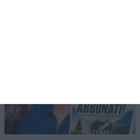
altro, fotografa la situazione della Casa circondariale
“Costantino Satta” di Ferrara, visitata il 14 luglio da una
delegazione dell’Alleanza per l’articolo 27 della
Costituzione