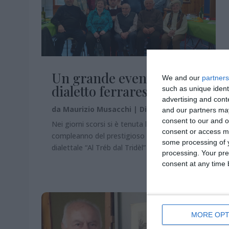
Un grande evento per il
We and our
partners
dialetto ferrarese
such as unique ident
advertising and con
da
Maurizio Musacchi
|
Dic 3, 2022
and our partners may
consent to our and o
Nei giorni scorsi si è tenuta la festa di
consent or access m
compleanno del prestigioso storico gruppo
some processing of y
dialettale “Al Tréb dal Tridèl”
processing. Your pre
consent at any time b
MORE OPT