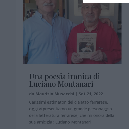
Una poesia ironica di
Luciano Montanari
da
Maurizio Musacchi
|
Set 21, 2022
Carissimi estimatori del dialetto ferrarese,
oggi vi presentiamo un grande personaggio
della letteratura ferrarese, che mi onora della
sua amicizia : Luciano Montanari