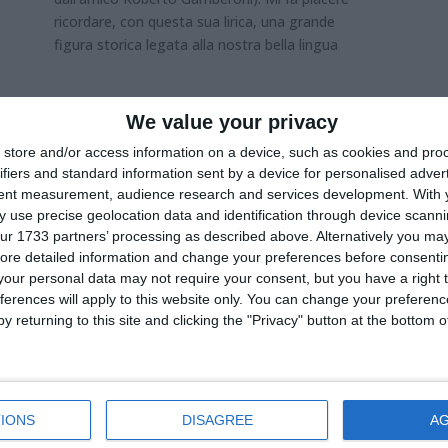
ricordare, con questa sua lirica, una grande
figura storica legata alla nostra bella lingua
We value your privacy
store and/or access information on a device, such as cookies and pro
ifiers and standard information sent by a device for personalised adver
tent measurement, audience research and services development.
With 
 use precise geolocation data and identification through device scanni
ur 1733 partners’ processing as described above. Alternatively you may 
ore detailed information and change your preferences before consenti
our personal data may not require your consent, but you have a right t
ferences will apply to this website only. You can change your preferen
y returning to this site and clicking the "Privacy" button at the bottom
Coop Castello e Al Treb
dal Tridèl insieme per la
IONS
DISAGREE
A