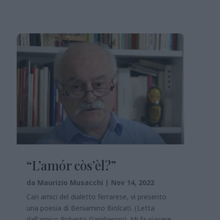
“L’amór còs’èl?”
da
Maurizio Musacchi
|
Nov 14, 2022
Cari amici del dialetto ferrarese, vi presento
una poesia di Beniamino Biolcati. (Letta
dall’amico Roberto Gamberoni). Mi fa piacere