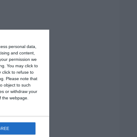
cess personal data,
tising and content,
your permission we
ng. You may click to
click to refuse to
ng.
Please note that
o object to such
ces or withdraw your
 of the webpage.
GREE