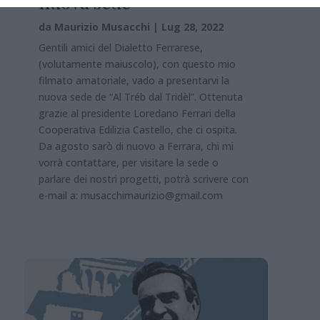
nuova sede
da
Maurizio Musacchi
|
Lug 28, 2022
Gentili amici del Dialetto Ferrarese,
(volutamente maiuscolo), con questo mio
filmato amatoriale, vado a presentarvi la
nuova sede de “Al Tréb dal Tridèl”. Ottenuta
grazie al presidente Loredano Ferrari della
Cooperativa Edilizia Castello, che ci ospita.
Da agosto sarò di nuovo a Ferrara, chi mi
vorrà contattare, per visitare la sede o
parlare dei nostri progetti, potrà scrivere con
e-mail a: musacchimaurizio@gmail.com