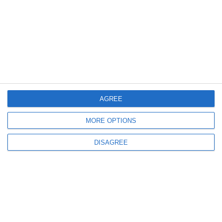
un piant,
che quas l’am mét paura,
AGREE
MORE OPTIONS
DISAGREE
s’a péns che in sta nòtt scura