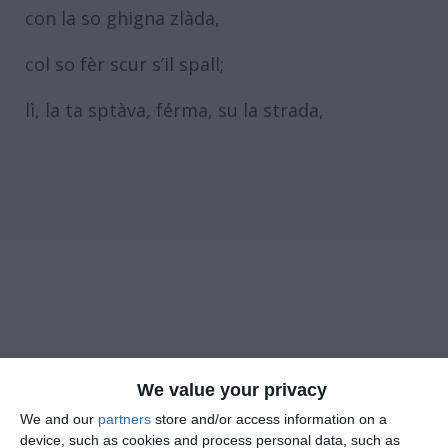
con la so ghigna zlàda,
col so fèr scur s’il spall;
lì, la ta sptàva, férma, su la strada,
We value your privacy
We and our
partners
store and/or access information on a
device, such as cookies and process personal data, such as
par tórat sóta a ‘na mantèla negra