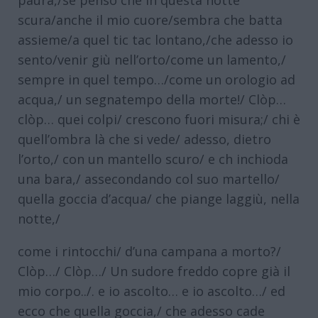
paura,/se penso che in questa notte
scura/anche il mio cuore/sembra che batta
assieme/a quel tic tac lontano,/che adesso io
sento/venir giù nell’orto/come un lamento,/
sempre in quel tempo…/come un orologio ad
acqua,/ un segnatempo della morte!/ Clòp…
clòp… quei colpi/ crescono fuori misura;/ chi è
quell’ombra là che si vede/ adesso, dietro
l’orto,/ con un mantello scuro/ e ch inchioda
una bara,/ assecondando col suo martello/
quella goccia d’acqua/ che piange laggiù, nella
notte,/
come i rintocchi/ d’una campana a morto?/
Clòp…/ Clòp…/ Un sudore freddo copre già il
mio corpo../. e io ascolto… e io ascolto…/ ed
ecco che quella goccia,/ che adesso cade