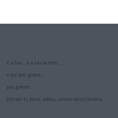
E a tas… e a tas la nòtt…
e po’ più gnént…
più gnént!
Dòram ti, Nani, adèss, ormai sénzz’ómbra,