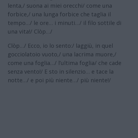
lenta,/ suona ai miei orecchi/ come una
forbice,/ una lunga forbice che taglia il
tempo…/ le ore… i minuti…/ il filo sottile di
una vita!/ Clòp…/
Clòp…/ Ecco, io lo sento:/ laggiù, in quel
gocciolatoio vuoto,/ una lacrima muore,/
come una foglia…/ l’ultima foglia/ che cade
senza vento!/ E sto in silenzio… e tace la
notte…/ e poi più niente…/ più niente!/