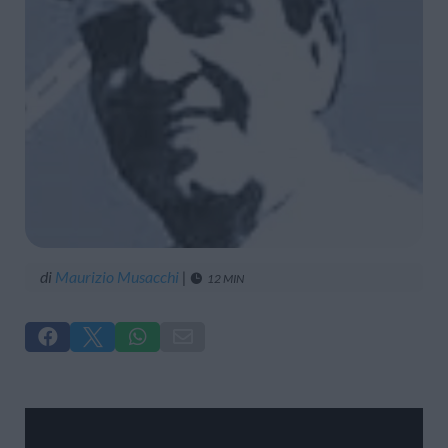
di
Maurizio Musacchi
|
12 MIN




