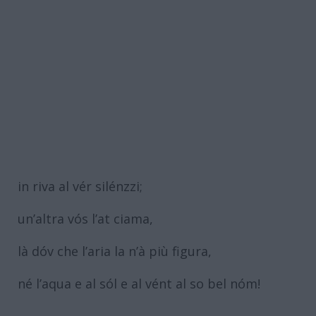
in riva al vér silénzzi;
un’altra vós l’at ciama,
là dóv che l’aria la n’à più figura,
né l’aqua e al sól e al vént al so bel nóm!