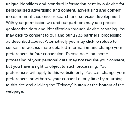
unique identifiers and standard information sent by a device for
personalised advertising and content, advertising and content
e acssì purtàrat via,,
measurement, audience research and services development.
With your permission we and our partners may use precise
come int un vól, vèrss un nóv zziél d’ssilénzi,
geolocation data and identification through device scanning. You
may click to consent to our and our 1733 partners’ processing
là, dop l’undàl d’cla porta
as described above. Alternatively you may click to refuse to
consent or access more detailed information and change your
preferences before consenting.
Please note that some
processing of your personal data may not require your consent,
but you have a right to object to such processing. Your
preferences will apply to this website only. You can change your
preferences or withdraw your consent at any time by returning
to this site and clicking the "Privacy" button at the bottom of the
webpage.