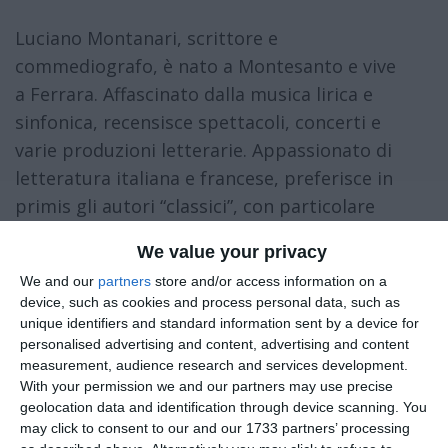
Luciano Montanari, scrittore e
commediografo, è nato a Montesanto e vive
a Ferrara. Affascinato dalla musica lirica e
sinfonica, recensisce spettacoli, concerti e
varie produzioni letterarie. Appassionato di
letteratura italiana e francese, preferisce in
primis gli autori “classici”, con particolare
propensione per Luigi Pirandello ed Émile
We value your privacy
Zola, dai quali peraltro si sente ispirato per i
We and our
partners
store and/or access information on a
suoi lavori, costruiti principalmente sullo
device, such as cookies and process personal data, such as
studio psicologico dei personaggi che crea.
unique identifiers and standard information sent by a device for
personalised advertising and content, advertising and content
Ha pubblicato:
measurement, audience research and services development.
With your permission we and our partners may use precise
geolocation data and identification through device scanning. You
may click to consent to our and our 1733 partners’ processing