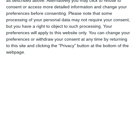
as described above. Alternatively you may click to refuse to
consent or access more detailed information and change your
preferences before consenting.
Please note that some
processing of your personal data may not require your consent,
but you have a right to object to such processing. Your
preferences will apply to this website only. You can change your
preferences or withdraw your consent at any time by returning
to this site and clicking the "Privacy" button at the bottom of the
webpage.
Novelle francesi (Este Edition, 2003); La
sconfitta (Ed. TLA,
2005); Cecilia a Ferrara (Ed.TLA, 2006); Il velo
dell’illusione (La Carmelina Editore, 2007); A
mór l’istà
(Muore l’estate) (Tiemme, Ferrara, 2008). Una