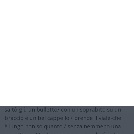
LA STAZIONE
Un tempo la stazione di Montesanto,/ (che è
un paesello poco importante)/
I treni si fermavano e il Capo Stazione/ apriva
lo sportello d’un vagone/ per aiutare un
vecchio un po’ imbranato,/ che altrimenti
sarebbe caduto pesantemente!/ Un giorno
saltò giù un bulletto/ con un soprabito su un
braccio e un bel cappello:/ prende il viale-che
è lungo non so quanto,/ senza nemmeno una