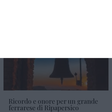
breve lirica e alcune note personali che riguardano me e
Alessandro Talmelli. (Dedicata a quella che sarebbe
diventata la compagna della vita). Non il...
Ricordo e onore per un grande
ferrarese di Ripapersico