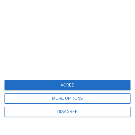
AGREE
MORE OPTIONS
DISAGREE
“La Vciàda”
da
Maurizio Musacchi
|
Gen 18, 2022