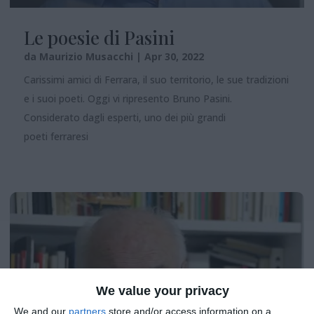
Le poesie di Pasini
da
Maurizio Musacchi
|
Apr 30, 2022
Carissimi amici di Ferrara, il suo territorio, le sue tradizioni
e i suoi poeti. Oggi vi ripresento Bruno Pasini.
Considerato dagli esperti, uno dei più grandi
poeti ferraresi
We value your privacy
We and our
partners
store and/or access information on a