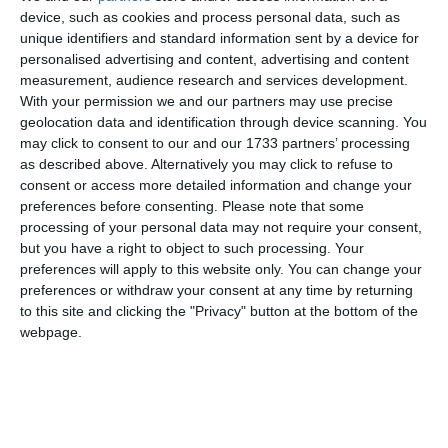
device, such as cookies and process personal data, such as
unique identifiers and standard information sent by a device for
personalised advertising and content, advertising and content
measurement, audience research and services development.
With your permission we and our partners may use precise
geolocation data and identification through device scanning. You
“La Vciàda” ultima parte
may click to consent to our and our 1733 partners’ processing
as described above. Alternatively you may click to refuse to
da
Maurizio Musacchi
|
Feb 12, 2022
consent or access more detailed information and change your
Carissimi amici termina qui con il quarto e ultimo filmato:
preferences before consenting.
Please note that some
processing of your personal data may not require your consent,
“La Vciàda”. Spero abbiate apprezzato il lavoro di tanti
but you have a right to object to such processing. Your
amici, della nostra stupenda Lingua, e delle tradizioni
preferences will apply to this website only. You can change your
relative. Purtroppo alcuni interpreti di questo spettacolo
preferences or withdraw your consent at any time by returning
to this site and clicking the "Privacy" button at the bottom of the
non sono più con noi, si tratta di...
webpage.