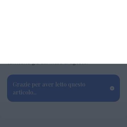
L’Azienda Usl di Ferrara ringrazia i cittadini
per la collaborazione e la comprensione
durante questa fase transitoria, ribadendo il
proprio impegno affinché il nuovo medico
possa entrare in servizio nel più breve tempo
possibile, con l’obiettivo di garantire il pieno
ripristino dell’assistenza continuativa sul
territorio già dal mese di agosto.
Grazie per aver letto questo
articolo...