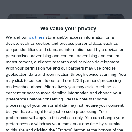
We value your privacy
We and our
partners
store and/or access information on a
device, such as cookies and process personal data, such as
unique identifiers and standard information sent by a device for
personalised advertising and content, advertising and content
measurement, audience research and services development.
With your permission we and our partners may use precise
geolocation data and identification through device scanning. You
may click to consent to our and our 1733 partners’ processing
as described above. Alternatively you may click to refuse to
di
Redazione
|
2 MIN

consent or access more detailed information and change your
preferences before consenting.
Please note that some



processing of your personal data may not require your consent,

but you have a right to object to such processing. Your
preferences will apply to this website only. You can change your
preferences or withdraw your consent at any time by returning
A seguito del
pensionamento del dottor
to this site and clicking the "Privacy" button at the bottom of the