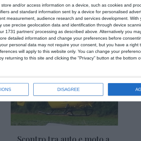
store and/or access information on a device, such as cookies and pro
da
Redazione
|
Ago 6, 2026
ifiers and standard information sent by a device for personalised adver
Una pentola dimenticata sul fornello, il fumo
tent measurement, audience research and services development.
With 
che comincia a uscire dall’appartamento e la
 use precise geolocation data and identification through device scanni
ur 1731 partners’ processing as described above. Alternatively you may 
richiesta di aiuto dal balcone. Attimi di
ore detailed information and change your preferences before consenti
apprensione nella tarda serata di ieri
our personal data may not require your consent, but you have a right t
ferences will apply to this website only. You can change your preferen
y returning to this site and clicking the "Privacy" button at the bottom
IONS
DISAGREE
A
Scontro tra auto e moto a