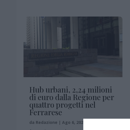
Hub urbani, 2,24 milioni
di euro dalla Regione per
quattro progetti nel
Ferrarese
da
Redazione
|
Ago 6, 2026