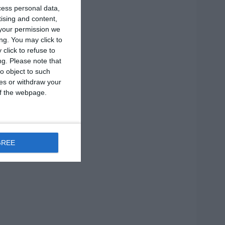
cess personal data,
tising and content,
your permission we
ng. You may click to
click to refuse to
ng.
Please note that
o object to such
ces or withdraw your
 of the webpage.
GREE