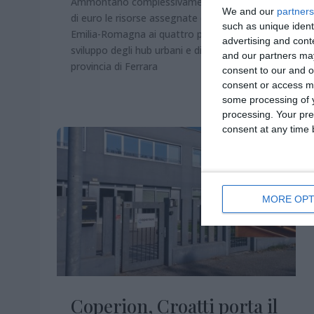
Ammontano complessivamente a 2,24 milioni
We and our
partners
di euro le risorse assegnate dalla Regione
such as unique ident
Emilia-Romagna ai quattro progetti per lo
advertising and con
sviluppo degli hub urbani e di prossimità nella
and our partners may
provincia di Ferrara
consent to our and o
consent or access m
some processing of y
processing. Your pre
consent at any time b
MORE OPT
Coperion, Croatti porta il