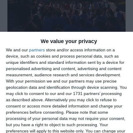
We value your privacy
We and our
partners
store and/or access information on a
di
Redazione
|
device, such as cookies and process personal data, such as
4 MIN

unique identifiers and standard information sent by a device for
personalised advertising and content, advertising and content




measurement, audience research and services development.
With your permission we and our partners may use precise
geolocation data and identification through device scanning. You
may click to consent to our and our 1731 partners’ processing
Comacchio. Si è aperta con uno straordinario
as described above. Alternatively you may click to refuse to
successo l’edizione 2026 di
Mare di Musica –
consent or access more detailed information and change your
preferences before consenting.
Please note that some
Meeting delle Scuole di Musica
, il grande
processing of your personal data may not require your consent,
festival musicale giovanile promosso da
but you have a right to object to such processing. Your
Assonanza, AIdSM, Emu – European Music
preferences will apply to this website only. You can change your