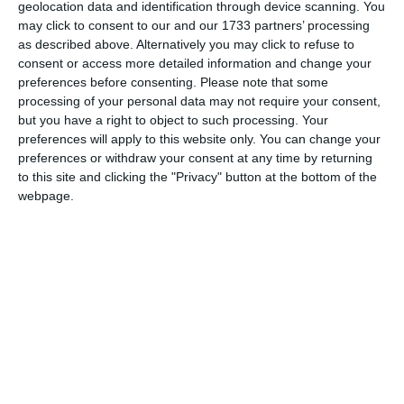
avuto spazio e visibilità mediatica grazie ai
geolocation data and identification through device scanning. You
may click to consent to our and our 1733 partners’ processing
risultati e alle medaglie conquistate dalle
as described above. Alternatively you may click to refuse to
atlete italiane nel corso delle Olimpiadi
consent or access more detailed information and change your
invernali appena concluse.
preferences before consenting.
Please note that some
processing of your personal data may not require your consent,
but you have a right to object to such processing. Your
Certamente per raggiungere risultati e
preferences will apply to this website only. You can change your
record agonistici sono necessari allenamento,
preferences or withdraw your consent at any time by returning
sacrifici, dedizione, sin dalla giovanissima età.
to this site and clicking the "Privacy" button at the bottom of the
webpage.
Una vita dedicata allo sport, con l’aiuto e il
sostegno di tecnici, allenatori e allenatrici,
dirigenti che accompagnano atleti e atlete
nel raggiungimento degli obiettivi. Si tratta di
persone che ricoprono ruoli importantissimi,
delicati; in particolare allenatori o allenatrici
sono figure educative, punto di riferimento
fondamentale che rappresentano molto
spesso una guida, un esempio da seguire. A