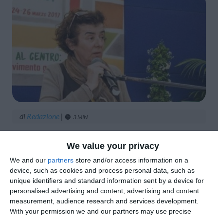
di
Redazione
|
3 MIN





We value your privacy
We and our
partners
store and/or access information on a
device, such as cookies and process personal data, such as
unique identifiers and standard information sent by a device for
di Manuela Claysset*
personalised advertising and content, advertising and content
measurement, audience research and services development.
In queste settimane lo sport femminile ha
With your permission we and our partners may use precise