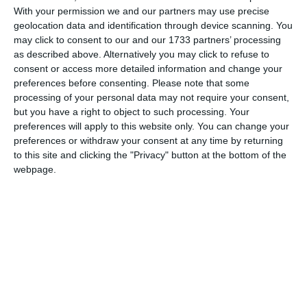
With your permission we and our partners may use precise
dalla sua nascita inaugura il primo evento
geolocation data and identification through device scanning. You
annuale pubblico, in programma venerdì 12
may click to consent to our and our 1733 partners’ processing
settembre alle 17 al Ridotto del Teatro
as described above. Alternatively you may click to refuse to
consent or access more detailed information and change your
comunale. Al centro dell’appuntamento la
preferences before consenting.
Please note that some
presentazione della Community della Scuola,
processing of your personal data may not require your consent,
una rete stabile che mette insieme studenti,
but you have a right to object to such processing. Your
preferences will apply to this website only. You can change your
ex allievi, imprese, istituzioni e personalità
preferences or withdraw your consent at any time by returning
ferraresi di rilievo sparsi in Italia e nel mondo.
to this site and clicking the "Privacy" button at the bottom of the
webpage.
L’annuncio è stato dato lunedì mattina (8
settembre) nella Sala Arengo del Palazzo
municipale, durante la conferenza stampa
che ha visto intervenire il presidente della
Scuola Ruggero Villani, la coordinatrice della
community Ester Leonardi, l’assessore al
Bilancio Matteo Fornasini, il vicepresidente