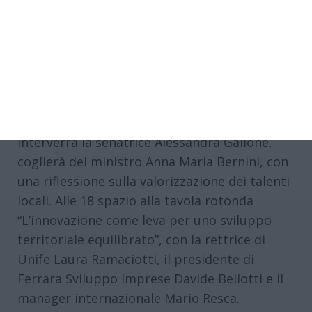
futuro del territorio”.
L’appuntamento è, dunque, venerdì 12
settembre che si aprirà con gli interventi di
Ruggero Villani, Ester Leonardi e dell’ex
studente Thomas Melissa, seguiti dal saluto
istituzionale di Matteo Fornasini. Alle 17:30
interverrà la senatrice Alessandra Gallone,
coglierà del ministro Anna Maria Bernini, con
una riflessione sulla valorizzazione dei talenti
locali. Alle 18 spazio alla tavola rotonda
“L’innovazione come leva per uno sviluppo
territoriale equilibrato”, con la rettrice di
Unife Laura Ramaciotti, il presidente di
Ferrara Sviluppo Imprese Davide Bellotti e il
manager internazionale Mario Resca.