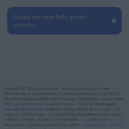
Grazie per aver letto questo
articolo...
Copyright © 2023 estense.com. Testata giornalistica on-line
d’informazione, registrazione al Tribunale di Ferrara n. 5 del 2005 |
Direttore responsabile:
Marco Zavagli |
Redazione:
Scoop Media
Edit – via Alberto Lollio, 5 – 44121 Ferrara – Tel. 0532 702665
mail:
news@estense.com
|
Editore:
Scoop Media Edit soc. coop. – via
Lollio, 5 – 44121 Ferrara – Tel. 0532 702665
Presidente
: Mauro Alvoni
– REA/R.I.: 195108 – P.IVA/C.F.: 01755640388 – C.S.: EUR 23.521 i.v. –
Registro op. Comunicazioni (ROC) nr.: 20627 –
Privacy Policy
–
Cookie