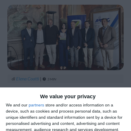
di
Elena Coatti
|
3 MIN





We value your privacy
We and our
partners
store and/or access information on a
device, such as cookies and process personal data, such as
unique identifiers and standard information sent by a device for
La Scuola di Sviluppo Territoriale di Ferrara
personalised advertising and content, advertising and content
taglia un traguardo importante: a due anni
measurement, audience research and services development.