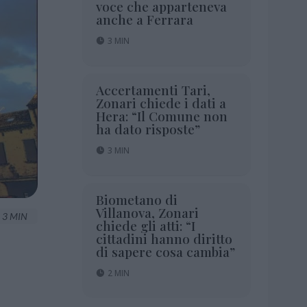
voce che apparteneva
anche a Ferrara
3 MIN
Accertamenti Tari,
Zonari chiede i dati a
Hera: “Il Comune non
ha dato risposte”
3 MIN
Biometano di
Villanova, Zonari
3 MIN
chiede gli atti: “I
cittadini hanno diritto
di sapere cosa cambia”
2 MIN