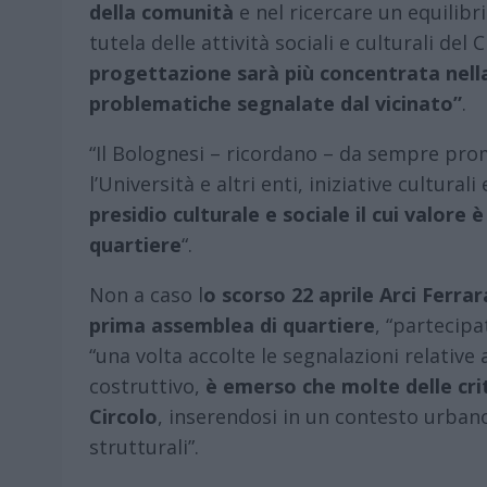
della comunità
e nel ricercare un equilibrio
tutela delle attività sociali e culturali del 
progettazione sarà più concentrata nella 
problematiche segnalate dal vicinato”
.
“Il Bolognesi – ricordano – da sempre pro
l’Università e altri enti, iniziative cultur
presidio culturale e sociale il cui valore 
quartiere
“.
Non a caso l
o scorso 22 aprile Arci Ferra
prima assemblea di quartiere
, “partecipa
“una volta accolte le segnalazioni relative
costruttivo,
è emerso che molte delle crit
Circolo
, inserendosi in un contesto urban
strutturali”.