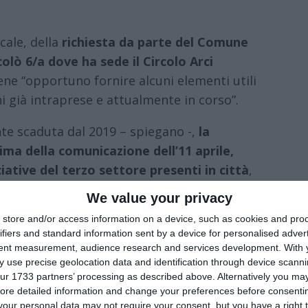
ocale, della
richiesta da parte del Comune
colò 6/a dove ha sede il Circolo Arci
ene “opportuno fornire alcuni elementi utili
oni già intraprese e attualmente in corso”.
te scaduta dal 2019 – spiegano -,
la
ima della comunicazione dell’11 aprile,
iative del terzo settore presenti in città
,
 questi anni,
il costante dialogo con gli
We value your privacy
to ritenere regolare la posizione del
store and/or access information on a device, such as cookies and pro
ttini per il pagamento del canone da parte
ifiers and standard information sent by a device for personalised adver
ità, nonché dal rilascio e dalla verifica
tent measurement, audience research and services development.
With 
 use precise geolocation data and identification through device scanni
ur 1733 partners’ processing as described above. Alternatively you may 
ore detailed information and change your preferences before consenti
sto lo sgombero dei locali vi è già stato un
our personal data may not require your consent, but you have a right t