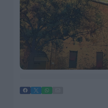



