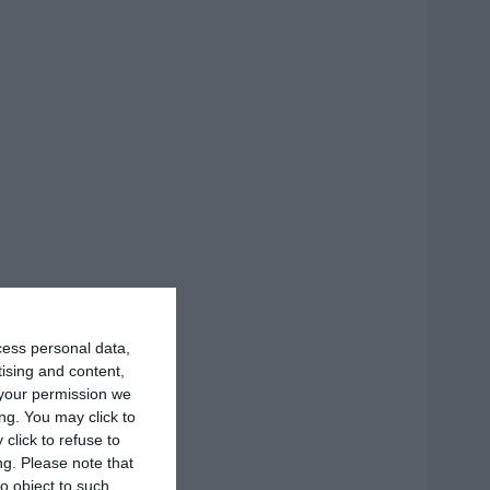
cess personal data,
tising and content,
your permission we
ng. You may click to
click to refuse to
ng.
Please note that
o object to such