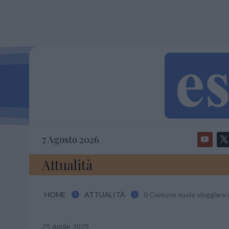
7 Agosto 2026
Attualità
HOME
ATTUALITÀ
Il Comune vuole sloggiare 


25 Aprile 2025