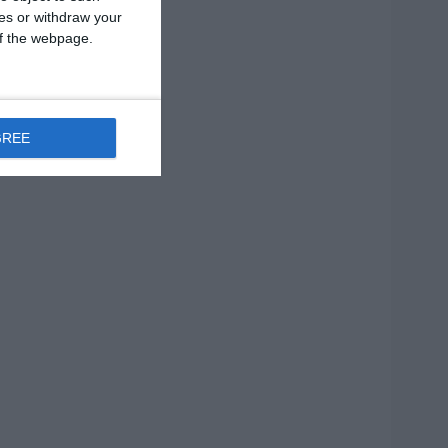
ces or withdraw your
 of the webpage.
GREE