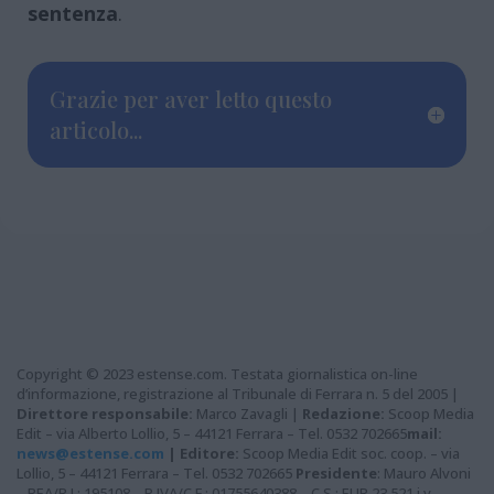
sentenza
.
Grazie per aver letto questo
articolo...
Copyright © 2023 estense.com. Testata giornalistica on-line
d’informazione, registrazione al Tribunale di Ferrara n. 5 del 2005 |
Direttore responsabile:
Marco Zavagli |
Redazione:
Scoop Media
Edit – via Alberto Lollio, 5 – 44121 Ferrara – Tel. 0532 702665
mail:
news@estense.com
|
Editore:
Scoop Media Edit soc. coop. – via
Lollio, 5 – 44121 Ferrara – Tel. 0532 702665
Presidente
: Mauro Alvoni
– REA/R.I.: 195108 – P.IVA/C.F.: 01755640388 – C.S.: EUR 23.521 i.v. –