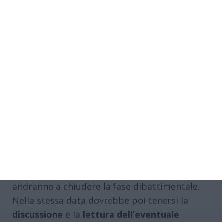
testimone, anche lui collaboratore di
giustizia, camorrista ex membro degli
scissionisti, aveva raccontato di aver sentito
Valentino che, mentre discuteva con altri due
poliziotti, avrebbe detto “
ho fatto bene a
fargli bruciare la Golf a quel pezzo di
merda
” e avrebbe chiesto a uno dei suoi
interlocutori, impegnato in un sindacato, se
ci fosse la possibilità di rovinare l’ispettore.
Si tornerà in aula il
13 marzo
, quando
saranno sentiti
due detenuti
, oggi non più
rinchiusi nel carcere di via Arginone, che
andranno a chiudere la fase dibattimentale.
Nella stessa data dovrebbe poi tenersi la
discussione
e la
lettura dell’eventuale