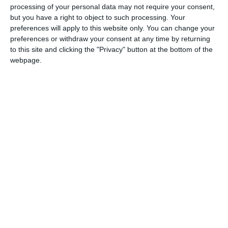
processing of your personal data may not require your consent,
but you have a right to object to such processing. Your
preferences will apply to this website only. You can change your
Andrà avanti il processo in cui è imputato
preferences or withdraw your consent at any time by returning
Cristiano Valentino
, il
54enne agente della
to this site and clicking the "Privacy" button at the bottom of the
polizia penitenziaria
, che lo scorso gennaio,
webpage.
dopo essere stato ascoltato in tribunale, era
stato
ricoverato d’urgenza
e in
condizioni
disperate
all’ospedale Sant’Anna di Cona a
seguito di un
malore improvviso
, che lo
aveva colto dopo aver pranzato col proprio
legale difensore, l’avvocato Denis Lovison.
A deciderlo, dopo averne constatato la
capacità di stare a giudizio
, è stato il
collegio del tribunale di Ferrara – presidente
Piera Tassoni con a latere i giudici Alessandra
Martinelli e Sandra Lepore – durante l’udienza