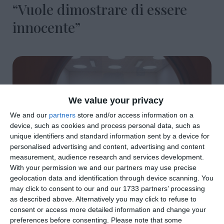
“Vuole dimostrare di essere
innocente”
We value your privacy
We and our
partners
store and/or access information on a
device, such as cookies and process personal data, such as
unique identifiers and standard information sent by a device for
personalised advertising and content, advertising and content
measurement, audience research and services development.
With your permission we and our partners may use precise
geolocation data and identification through device scanning. You
di
Davide Soattin
|
3 MIN

may click to consent to our and our 1733 partners’ processing
as described above. Alternatively you may click to refuse to
consent or access more detailed information and change your




preferences before consenting.
Please note that some