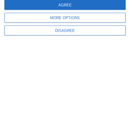
detenuti.
AGREE
MORE OPTIONS
DISAGREE
Le altre imputazioni invece riguardano delle
presunte ripicche verso un superiore
, un
ispettore, col quale ebbe vari problemi.
Secondo la Procura, in questo clima, nel 2015