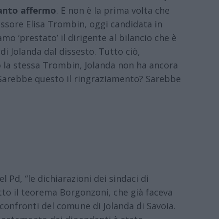
uanto affermo
. E non è la prima volta che
ssore Elisa Trombin, oggi candidata in
mo ‘prestato’ il dirigente al bilancio che è
i Jolanda dal dissesto. Tutto ciò,
o la stessa Trombin, Jolanda non ha ancora
 Sarebbe questo il ringraziamento? Sarebbe
l Pd, “le dichiarazioni dei sindaci di
tto il teorema Borgonzoni, che già faceva
 confronti del comune di Jolanda di Savoia.