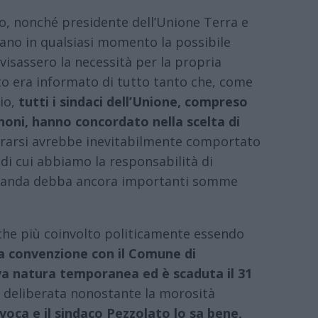
co, nonché presidente dell’Unione Terra e
vano in qualsiasi momento la possibile
visassero la necessità per la propria
ato era informato di tutto tanto che, come
io,
tutti i sindaci dell’Unione, compreso
noni, hanno concordato nella scelta di
trarsi avrebbe inevitabilmente comportato
ti di cui abbiamo la responsabilità di
olanda debba ancora importanti somme
he più coinvolto politicamente essendo
a convenzione con il Comune di
va natura temporanea ed è scaduta il 31
o deliberata nonostante la morosità
oca e il sindaco Pezzolato lo sa bene,