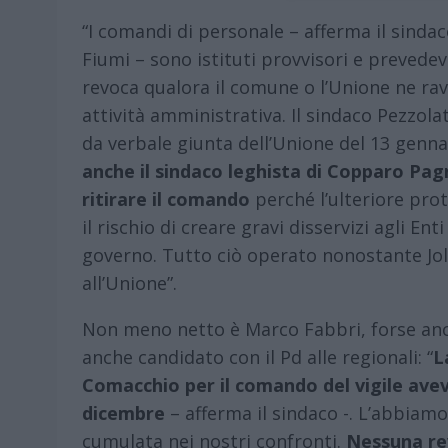
“I comandi di personale – afferma il sinda
Fiumi – sono istituti provvisori e prevede
revoca qualora il comune o l’Unione ne rav
attività amministrativa. Il sindaco Pezzol
da verbale giunta dell’Unione del 13 genna
anche il sindaco leghista di Copparo Pag
ritirare il comando
perché l’ulteriore pro
il rischio di creare gravi disservizi agli En
governo. Tutto ciò operato nonostante J
all’Unione”.
Non meno netto è Marco Fabbri, forse anc
anche candidato con il Pd alle regionali: “
L
Comacchio per il comando del vigile ave
dicembre
– afferma il sindaco -. L’abbiam
cumulata nei nostri confronti.
Nessuna rev