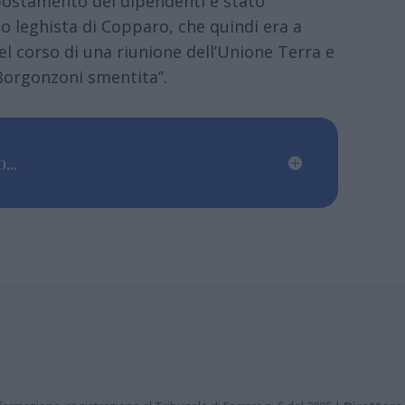
spostamento dei dipendenti è stato
o leghista di Copparo, che quindi era a
l corso di una riunione dell’Unione Terra e
 Borgonzoni smentita”.
...