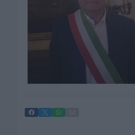



