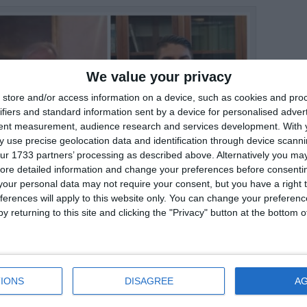
We value your privacy
store and/or access information on a device, such as cookies and pro
ifiers and standard information sent by a device for personalised adver
tent measurement, audience research and services development.
With 
 use precise geolocation data and identification through device scanni
ur 1733 partners’ processing as described above. Alternatively you may 
ore detailed information and change your preferences before consenti
sinistra: Andrea Zamboni e Marco Fabbri
our personal data may not require your consent, but you have a right t
ferences will apply to this website only. You can change your preferen
y returning to this site and clicking the "Privacy" button at the bottom
hé Zamboni, insieme a
Marco Fabbri
di
nzionati, ma tirati in ballo da Pezzolato –
IONS
DISAGREE
A
voca del personale comandato a Jolanda.