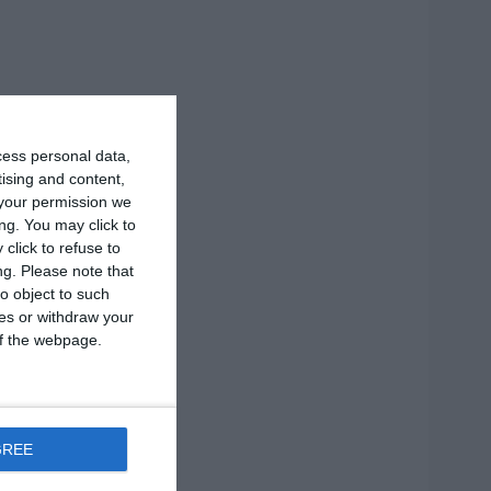
cess personal data,
tising and content,
your permission we
ng. You may click to
click to refuse to
ng.
Please note that
o object to such
ces or withdraw your
 of the webpage.
GREE