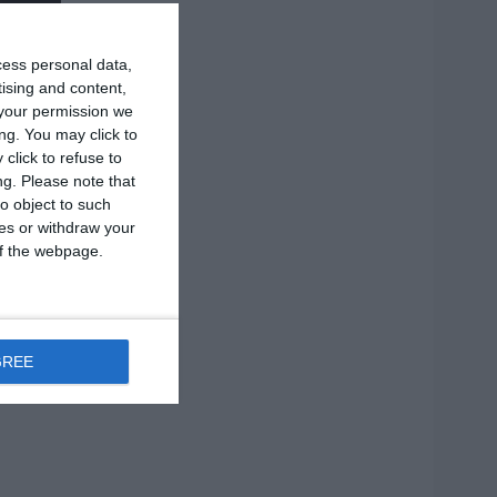
1 MIN
cess personal data,
tising and content,
your permission we
ng. You may click to
click to refuse to
ng.
Please note that
o object to such
ces or withdraw your
 of the webpage.
GREE