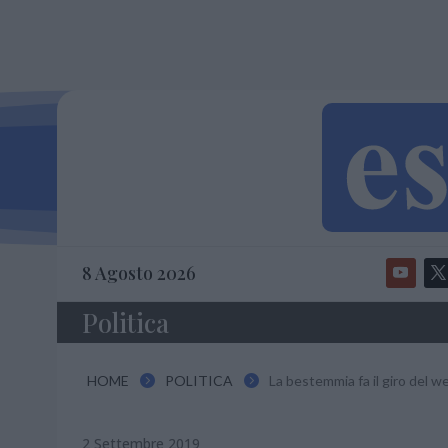
8 Agosto 2026
Politica
HOME
POLITICA
La bestemmia fa il giro del w


2 Settembre 2019