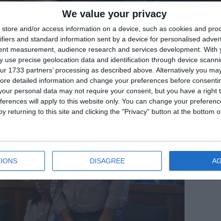
We value your privacy
di
Redazione
|

store and/or access information on a device, such as cookies and pro
ifiers and standard information sent by a device for personalised adver
tent measurement, audience research and services development.
With 
 use precise geolocation data and identification through device scanni
ur 1733 partners’ processing as described above. Alternatively you may 
ore detailed information and change your preferences before consenti
our personal data may not require your consent, but you have a right t
ferences will apply to this website only. You can change your preferen
y returning to this site and clicking the "Privacy" button at the bottom
IONS
DISAGREE
A