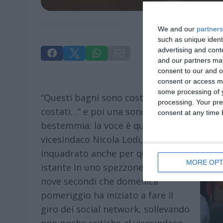
We and our
partners
such as unique ident
advertising and con




and our partners may
consent to our and o
consent or access m
some processing of y
“Questi bagni sono costati… sono
processing. Your pre
costati…” e poi una sonora
consent at any time b
bestemmia: la voce è quella del
vicesindaco Nicola Lodi,
inquadrato anche per qualche
MORE OPT
istante in uno spezzone video da
nove secondi che domenica
pomeriggio ha iniziato a fare il
giro dei social network, sollevando