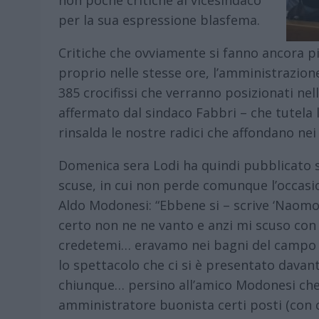
non poche critiche al vicesindaco
per la sua espressione blasfema.
Critiche che ovviamente si fanno ancora pi
proprio nelle stesse ore, l’amministrazion
385 crocifissi che verranno posizionati ne
affermato dal sindaco Fabbri – che tutela l
rinsalda le nostre radici che affondano nei v
Domenica sera Lodi ha quindi pubblicato s
scuse, in cui non perde comunque l’occasi
Aldo Modonesi: “Ebbene si – scrive ‘Naomo’ 
certo non ne ne vanto e anzi mi scuso con 
credetemi… eravamo nei bagni del campo
lo spettacolo che ci si è presentato davant
chiunque… persino all’amico Modonesi che, 
amministratore buonista certi posti (con cer