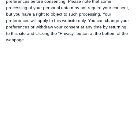
preferences before consenting.
Please note that some
processing of your personal data may not require your consent,
but you have a right to object to such processing. Your
preferences will apply to this website only. You can change your
preferences or withdraw your consent at any time by returning
to this site and clicking the "Privacy" button at the bottom of the
webpage.
Ci sono voluti sette giorni alla Fidal per
ricostruire e ufficializzare i risultati della
finale nazionale di società di cross di Fiuggi
del 15 marzo scorso (la gara più importante e
qualificata dell’anno), risultati che
inizialmente non avevano registrato le
performance di molti atleti e ne avevano
fatto le spese anche le formazioni allieve e
allievi di Atletica Estense che, in realtà, aveva
positivamente figurato.