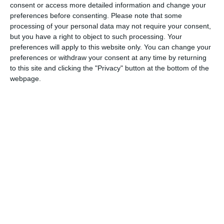
consent or access more detailed information and change your
preferences before consenting.
Please note that some
Sono stati recentemente eseguiti, presso
processing of your personal data may not require your consent,
l’Ospedale di Cona,
due interventi di
but you have a right to object to such processing. Your
cistectomia radicale robotica
con procedure
preferences will apply to this website only. You can change your
preferences or withdraw your consent at any time by returning
di
alta complessità
per il
trattamento delle
to this site and clicking the "Privacy" button at the bottom of the
neoplasie infiltranti della vescica ad elevata
webpage.
aggressività
.
I due interventi sono stati realizzati
dall’
équipe dell’Unità Operativa di Urologia
dell’Azienda Ospedaliero-Universitaria di
Ferrara, diretta da
Carmelo Ippolito
(in sala
operatoria con lui Grazia Maria Conti)
e
dall’
équipe dell’Unità Operativa di Urologia
dell’Azienda Usl di Ferrara, diretta da
Maurizio Simone (con Martina Bandi e Carlo