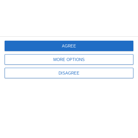
per la ricostruzione urinaria viene isolato e
preparato direttamente all’interno
dell’addome, con l’ausilio della piattaforma
robotica.
AGREE
MORE OPTIONS
DISAGREE
I principali vantaggi della chirurgia robotica