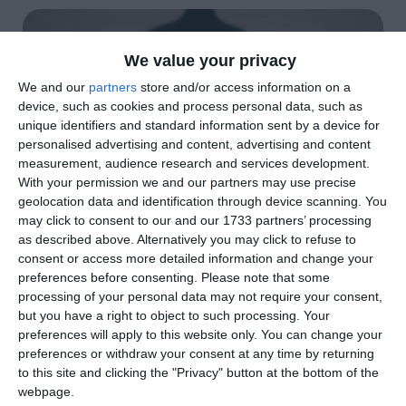
We value your privacy
We and our
partners
store and/or access information on a
device, such as cookies and process personal data, such as
unique identifiers and standard information sent by a device for
personalised advertising and content, advertising and content
measurement, audience research and services development.
With your permission we and our partners may use precise
geolocation data and identification through device scanning. You
may click to consent to our and our 1733 partners’ processing
di
Redazione
|
as described above. Alternatively you may click to refuse to
2 MIN

consent or access more detailed information and change your
preferences before consenting.
Please note that some




processing of your personal data may not require your consent,
but you have a right to object to such processing. Your
preferences will apply to this website only. You can change your
preferences or withdraw your consent at any time by returning
Lunedì 15 giugno il Parco Pareschi inaugura
to this site and clicking the "Privacy" button at the bottom of the
webpage.
Libri nel Parco, il nuovo ciclo di incontri con