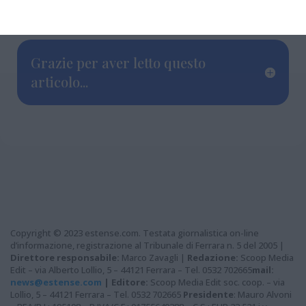
Regione Emilia-Romagna.
Grazie per aver letto questo
articolo...
Copyright © 2023 estense.com. Testata giornalistica on-line
d’informazione, registrazione al Tribunale di Ferrara n. 5 del 2005 |
Direttore responsabile:
Marco Zavagli |
Redazione:
Scoop Media
Edit – via Alberto Lollio, 5 – 44121 Ferrara – Tel. 0532 702665
mail:
news@estense.com
|
Editore:
Scoop Media Edit soc. coop. – via
Lollio, 5 – 44121 Ferrara – Tel. 0532 702665
Presidente
: Mauro Alvoni