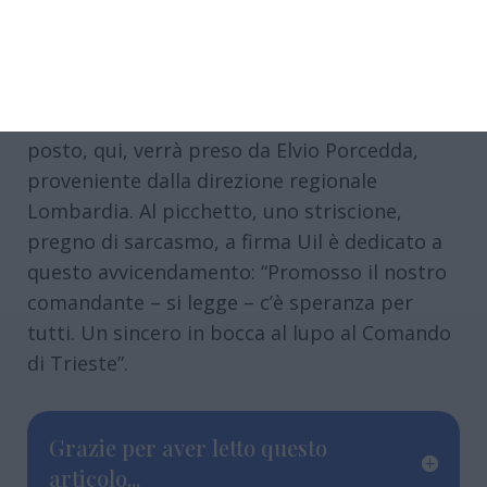
È dei giorni scorsi la notizia della promozione
ottenuta dall’attuale comandante provinciale
Antonio Del Gallo, che il 25 giugno lascerà
Ferrara per andare a Trieste, mentre il suo
posto, qui, verrà preso da Elvio Porcedda,
proveniente dalla direzione regionale
Lombardia. Al picchetto, uno striscione,
pregno di sarcasmo, a firma Uil è dedicato a
questo avvicendamento: “Promosso il nostro
comandante – si legge – c’è speranza per
tutti. Un sincero in bocca al lupo al Comando
di Trieste”.
Grazie per aver letto questo
articolo...