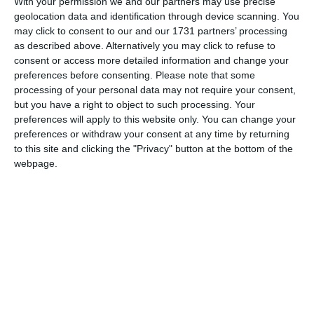
With your permission we and our partners may use precise
A livello locale, le buone intenzioni delle
geolocation data and identification through device scanning. You
istituzioni (Prefettura, Regione e Comune)
may click to consent to our and our 1731 partners’ processing
sembrano esserci tutte. Ma qualcosa si
as described above. Alternatively you may click to refuse to
consent or access more detailed information and change your
blocca, immancabilmente, quando si tratta di
preferences before consenting.
Please note that some
ottenere risposte certe e fondi, da chi ha
processing of your personal data may not require your consent,
effettiva autorità per intervenire, e cioè la
but you have a right to object to such processing. Your
preferences will apply to this website only. You can change your
Direzione regionale e il Ministero degli
preferences or withdraw your consent at any time by returning
interni.
to this site and clicking the "Privacy" button at the bottom of the
webpage.
Allo sciopero del Comando dei Vigili del Fuoco
di Ferrara, indetto da Fp Cgil, Conapo e UilFp,
l’adesione è pressoché totale. I pompieri si
sono riuniti davanti alla caserma di via Verga,
il 9 giugno, per far scattare un nuovo livello
dello stato di agitazione che ormai perdura
da mesi. Le criticità sono molteplici e il