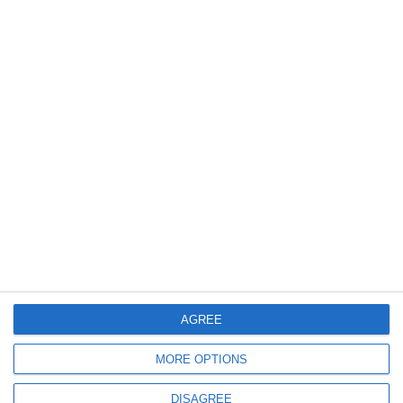
una denuncia di violenza viene subito
ribaltata in giudizio sulla donna che denuncia.
C’è il maschile peggiore: quello che confonde
il potere con l’impunità, la posizione sociale
con il diritto di umiliare, l’aspetto fisico con
una prova di innocenza.
AGREE
MORE OPTIONS
DISAGREE