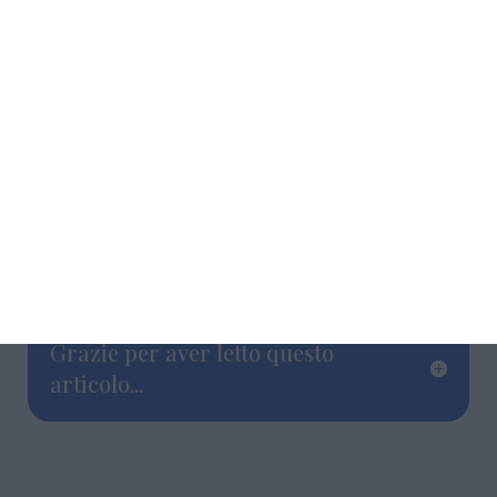
parole colpiscono ancora una volta la dignità
di una donna, non basta tacere, minimizzare
o rifugiarsi nel garantismo. Il garantismo
tutela i diritti prima, durante e dopo il
processo. Non può diventare il paravento
della volgarità patriarcale. E questo devono
essere per primi gli uomini a denunciarlo.
*Consigliere comunale a Ferrara
Grazie per aver letto questo
articolo...