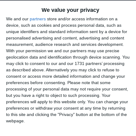
We value your privacy
We and our
partners
store and/or access information on a
device, such as cookies and process personal data, such as
unique identifiers and standard information sent by a device for
personalised advertising and content, advertising and content
measurement, audience research and services development.
With your permission we and our partners may use precise
geolocation data and identification through device scanning. You
di
Redazione
|
2 MIN

may click to consent to our and our 1731 partners’ processing
as described above. Alternatively you may click to refuse to
consent or access more detailed information and change your




preferences before consenting.
Please note that some
processing of your personal data may not require your consent,
but you have a right to object to such processing. Your
preferences will apply to this website only. You can change your
di Leonardo Fiorentini*
preferences or withdraw your consent at any time by returning
to this site and clicking the "Privacy" button at the bottom of the
“Io sono un bel ragazzo, lei è normale”. Sono
webpage.
inorridito leggendo le parole pronunciate in