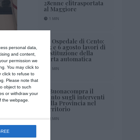
28enne elitrasportata
al Maggiore
1 MIN
Ps Ospedale di Cento:
il 5 e 6 agosto lavori di
cess personal data,
sostituzione della
tising and content,
porta automatica
your permission we
ng. You may click to
1 MIN
click to refuse to
ng.
Please note that
o object to such
A Buonacompra il
ces or withdraw your
punto sugli interventi
 of the webpage.
della Provincia nel
territorio
2 MIN
GREE
2 MIN