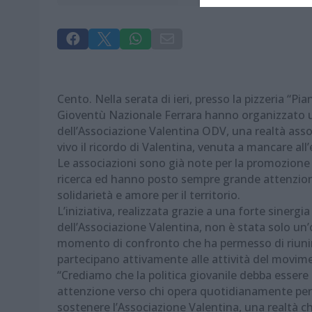




Cento. Nella serata di ieri, presso la pizzeria “P
Gioventù Nazionale Ferrara hanno organizzato 
dell’Associazione Valentina ODV, una realtà asso
vivo il ricordo di Valentina, venuta a mancare all
Le associazioni sono già note per la promozione d
ricerca ed hanno posto sempre grande attenzio
solidarietà e amore per il territorio.
L’iniziativa, realizzata grazie a una forte sinergia
dell’Associazione Valentina, non è stata solo un’
momento di confronto che ha permesso di riunire
partecipano attivamente alle attività del movim
“Crediamo che la politica giovanile debba essere
attenzione verso chi opera quotidianamente per i
sostenere l’Associazione Valentina, una realtà 