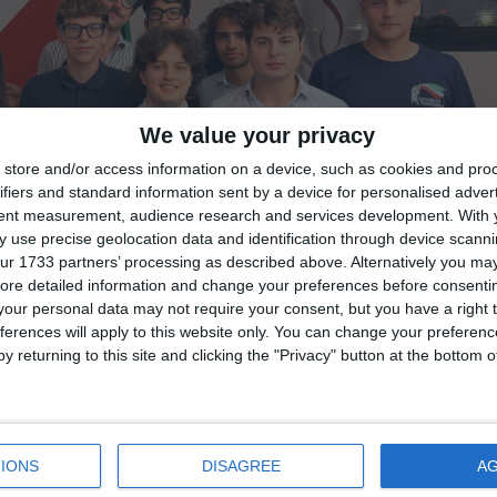
We value your privacy
store and/or access information on a device, such as cookies and pro
ifiers and standard information sent by a device for personalised adver
tent measurement, audience research and services development.
With 
 use precise geolocation data and identification through device scanni
ur 1733 partners’ processing as described above. Alternatively you may 
ore detailed information and change your preferences before consenti
our personal data may not require your consent, but you have a right t
ferences will apply to this website only. You can change your preferen
y returning to this site and clicking the "Privacy" button at the bottom
IONS
DISAGREE
A
di
Redazione
|
