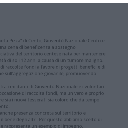
ianeta Pizza” di Cento, Gioventù Nazionale Cento e
una cena di beneficenza a sostegno
ciativa del territorio centese nata per mantenere
’età di soli 12 anni a causa di un tumore maligno.
i raccolte fondi a favore di progetti benefici e di
ne sull’aggregazione giovanile, promuovendo
 tra i militanti di Gioventù Nazionale e i volontari
occasione di raccolta fondi, ma un vero e proprio
 sia i nuovi tesserati sia coloro che da tempo
ento.
 anche presenza concreta sul territorio e
l bene degli altri. Per questo abbiamo scelto di
che rappresenta un esempio di impegno,