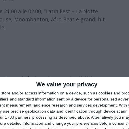
21.00 alle 02.00, “Latin Fest – La Notte
 House, Moombahton, Afro Beat e grandi hit
le.
che contribuisce ai percorsi artistici
We value your privacy
divisione col pubblico, tra residenze e
store and/or access information on a device, such as cookies and pro
l programma attraversa formati e linguaggi
ifiers and standard information sent by a device for personalised adver
 site specific, lavori in anteprima, debutti,
tent measurement, audience research and services development.
With 
no spazio micro rassegne selezionate
 use precise geolocation data and identification through device scanni
ur 1733 partners’ processing as described above. Alternatively you may 
poste nate in residenza artistica. Il
ore detailed information and change your preferences before consenti
ul sito www.ferrara
off.it
.