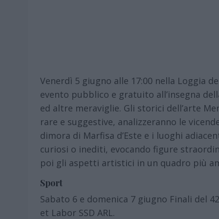
Venerdì 5 giugno alle 17:00 nella Loggia deg
evento pubblico e gratuito all’insegna dell
ed altre meraviglie. Gli storici dell’arte Me
rare e suggestive, analizzeranno le vicend
dimora di Marfisa d’Este e i luoghi adiacent
curiosi o inediti, evocando figure straord
poi gli aspetti artistici in un quadro più a
Sport
Sabato 6 e domenica 7 giugno Finali del 4
et Labor SSD ARL.