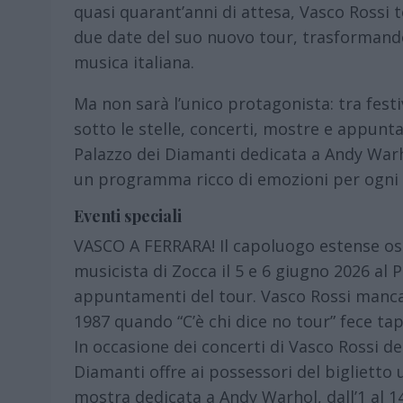
quasi quarant’anni di attesa, Vasco Rossi to
due date del suo nuovo tour, trasformando
musica italiana.
Ma non sarà l’unico protagonista: tra festi
sotto le stelle, concerti, mostre e appunta
Palazzo dei Diamanti dedicata a Andy Warhol 
un programma ricco di emozioni per ogni e
Eventi speciali
VASCO A FERRARA! Il capoluogo estense osp
musicista di Zocca il 5 e 6 giugno 2026 al
appuntamenti del tour. Vasco Rossi manca a
1987 quando “C’è chi dice no tour” fece tap
In occasione dei concerti di Vasco Rossi de
Diamanti offre ai possessori del biglietto u
mostra dedicata a Andy Warhol, dall’1 al 1