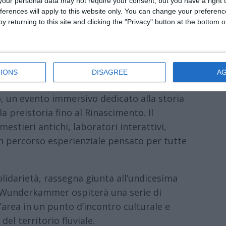
our personal data may not require your consent, but you have a right t
ferences will apply to this website only. You can change your preferen
y returning to this site and clicking the "Privacy" button at the bottom
schi: venerdì 5 giugno Lo straniero,
ce incidente, Jafar Panahi; domenica 7
.
IONS
DISAGREE
A
 10:30 alle 18:00, presso il Chiostro di San
o, un evento immersivo dedicato alla storia
lla preistoria fino al Rinascimento. Il
estieri antichi, laboratori interattivi,
un percorso esperienziale pensato per tutte
olidarietà, rassegna giunta all’undicesima
lo Wunderkammer ospiterà una serie di
area in un punto d’incontro culturale e
el territorio fluviale.