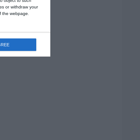
o object to such
ces or withdraw your
 of the webpage.
GREE