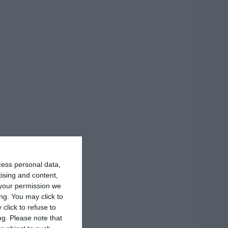
cess personal data,
tising and content,
your permission we
ng. You may click to
click to refuse to
ng.
Please note that