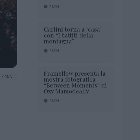
2 MIN
Carlini torna a ‘casa’
con “I battiti della
montagna”
2 MIN
Frameflow presenta la
7 MIN
mostra fotografica
“Between Moments” di
Ozy Mamodeally
2 MIN