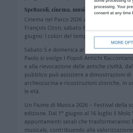
some processing of y
processing. Your pre
Spettacoli, cinema, musica, conferenze
consent at any time b
Cinema nel Parco 2026 all’Arena Parco Pare
François Ozon; sabato 6 giugno: Un sempli
giugno: I colori del tempo, Cédric Klapisch
MORE OPT
Sabato 5 e domenica al 6 giugno 2026, dalle
Paolo si svolge I Popoli Antichi Raccontan
e alla rievocazione delle antiche civiltà, da
pubblico può assistere a dimostrazioni di m
archeocucina e ricostruzioni storiche, in 
le età.
Un Fiume di Musica 2026 – Festival della s
edizione. Dal 1° giugno al 16 luglio il Mo
appuntamenti serali che trasformeranno l’
musicale, contribuendo alla valorizzazione d