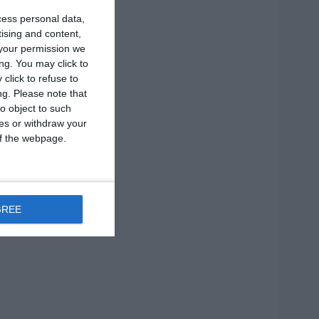
cess personal data,
tising and content,
your permission we
ng. You may click to
click to refuse to
ng.
Please note that
o object to such
ces or withdraw your
 of the webpage.
GREE