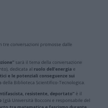
 tre conversazioni promosse dalle
uzione”
sarà il tema della conversazione
nto), dedicata al
ruolo dell’energia
e
tici e le potenziali conseguenze sui
ra della Biblioteca Scientifico-Tecnologica.
ntifascista, resistente, deportato”
è il
o
(già Università Bocconi e responsabile del
orto tra matematica e fascismo durante