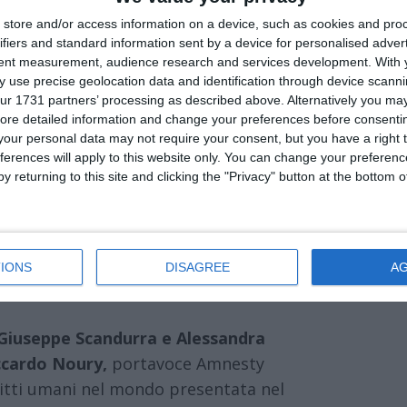
store and/or access information on a device, such as cookies and pro
sulla pace, la democrazia e i diritti
, che
ifiers and standard information sent by a device for personalised adver
le ore 17.30
nell’
Aula Magna del
tent measurement, audience research and services development.
With 
 use precise geolocation data and identification through device scanni
dell’Università di Ferrara
, (via
ur 1731 partners’ processing as described above. Alternatively you may 
ore detailed information and change your preferences before consenti
our personal data may not require your consent, but you have a right t
tutti
, è organizzata dal
Sistema
ferences will apply to this website only. You can change your preferen
ell’
Associazione Italiana Biblioteche
y returning to this site and clicking the "Privacy" button at the bottom
ccademica e cittadina in un
dialogo con le
blioteche
di Unife
, con la collaborazione
IONS
DISAGREE
A
Giuseppe Scandurra e Alessandra
ccardo Noury,
portavoce Amnesty
diritti umani nel mondo presentata nel