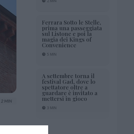
2 MIN
Ferrara Sotto le Stelle,
prima una passeggiata
sul Listone e poi la
magia dei Kings of
Convenience
5 MIN
A settembre torna il
festival Gad, dove lo
spettatore oltre a
guardare è invitato a
mettersi in gioco
2 MIN
3 MIN