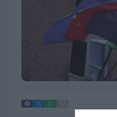



