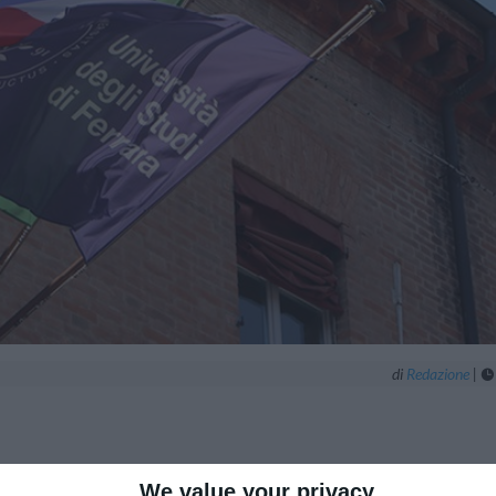
di
Redazione
|

We value your privacy