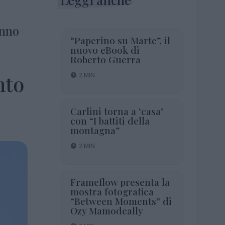
anno
“Paperino su Marte”, il
nuovo eBook di
Roberto Guerra
nto
2 MIN
Carlini torna a ‘casa’
con “I battiti della
montagna”
2 MIN
Frameflow presenta la
mostra fotografica
“Between Moments” di
Ozy Mamodeally