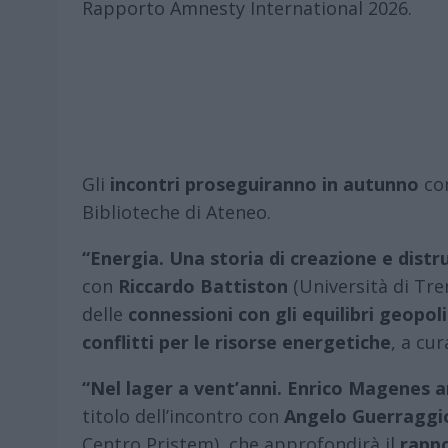
Rapporto Amnesty International 2026.
Gli
incontri proseguiranno in autunno
con
Biblioteche di Ateneo.
“Energia. Una storia di creazione e distr
con
Riccardo Battiston
(Università di Tre
delle
connessioni con gli equilibri geopoli
conflitti per le risorse energetiche
, a cu
“Nel lager a vent’anni. Enrico Magenes a
titolo dell’incontro con
Angelo Guerraggi
Centro Pristem), che approfondirà il
rapp