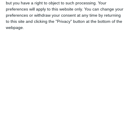
but you have a right to object to such processing. Your
preferences will apply to this website only. You can change your
preferences or withdraw your consent at any time by returning
“Quante donne devono ancora morire prima
to this site and clicking the "Privacy" button at the bottom of the
che la prevenzione alla violenza diventi una
webpage.
priorità politica?”. Se lo chiedono tutte le
associazioni e gruppi aderenti al Laboratorio
Consenso di Ferrara, che, per questo, aderirà
al presidio di
giovedì 4 giugno
in piazza
Cattedrale indetto dai collettivi Ferrara
Transfemm, Out!* e Link per Samanta Zironi,
vittima di femminicidio. Oltre a questo
annuncia una
“Camminata per Samanta” per
mercoledì 10 giugno.
“Il femminicidio di Samanta Zironi ha colpito
profondamente la nostra comunità –
scrivono da Lab Consenso -. Oggi siamo qui