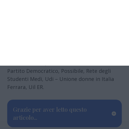
in Italia, Arci, Alleanza Verdi Sinistra,
Biblioteca Popolare Giardino, Cds cultura
Odv, Centro Documentazione Donna, Centro
donna giustizia, Cgil, Cittadini del mondo,
Coalizione civica, Conferenza donne
democratiche Ferrara, Famiglie Arcobaleno,
FareDiritti, Ferrara le donne e la città-Forum
Ferrara Partecipata, La Comune di Ferrara,
Partito Democratico, Possibile, Rete degli
Studenti Medi, Udi – Unione donne in Italia
Ferrara, Uil ER.
Grazie per aver letto questo
articolo...