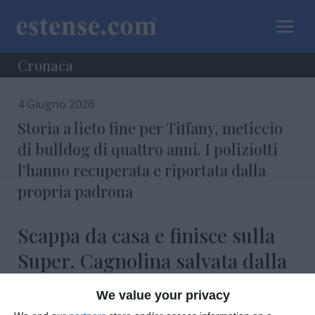
a
Cronaca
4 Giugno 2026
Storia a lieto fine per Tiffany, meticcio
di bulldog di quattro anni. I poliziotti
l'hanno recuperata e riportata dalla
propria padrona
Scappa da casa e finisce sulla
Super. Cagnolina salvata dalla
Polizia Stradale
We value your privacy