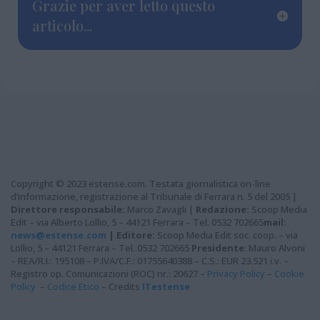
Grazie per aver letto questo
articolo...
Copyright © 2023 estense.com. Testata giornalistica on-line
d’informazione, registrazione al Tribunale di Ferrara n. 5 del 2005 |
Direttore responsabile:
Marco Zavagli |
Redazione:
Scoop Media
Edit – via Alberto Lollio, 5 – 44121 Ferrara – Tel. 0532 702665
mail:
news@estense.com
|
Editore:
Scoop Media Edit soc. coop. – via
Lollio, 5 – 44121 Ferrara – Tel. 0532 702665
Presidente
: Mauro Alvoni
– REA/R.I.: 195108 – P.IVA/C.F.: 01755640388 – C.S.: EUR 23.521 i.v. –
Registro op. Comunicazioni (ROC) nr.: 20627 –
Privacy Policy
–
Cookie
Policy
–
Codice Etico
– Credits
ITestense