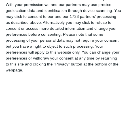
attorno all’arrivo di Vasco Rossi e alle oltre
With your permission we and our partners may use precise
centomila persone attese nell’area del parco.
geolocation data and identification through device scanning. You
Da una parte l’entusiasmo per un evento
may click to consent to our and our 1733 partners’ processing
as described above. Alternatively you may click to refuse to
capace di portare pubblico, visibilità e
consent or access more detailed information and change your
indotto economico. Dall’altra le
preferences before consenting.
Please note that some
preoccupazioni di chi teme l’impatto sul
processing of your personal data may not require your consent,
but you have a right to object to such processing. Your
verde e sulla conservazione di uno dei luoghi
preferences will apply to this website only. You can change your
più amati della città.
preferences or withdraw your consent at any time by returning
to this site and clicking the "Privacy" button at the bottom of the
webpage.