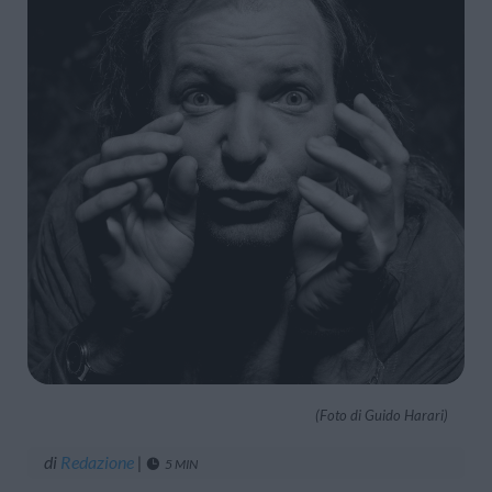
(Foto di Guido Harari)
di
Redazione
|
5 MIN
