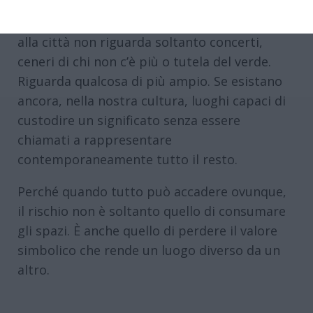
E forse la domanda che il Parco Urbano pone
alla città non riguarda soltanto concerti,
ceneri di chi non c’è più o tutela del verde.
Riguarda qualcosa di più ampio. Se esistano
ancora, nella nostra cultura, luoghi capaci di
custodire un significato senza essere
chiamati a rappresentare
contemporaneamente tutto il resto.
Perché quando tutto può accadere ovunque,
il rischio non è soltanto quello di consumare
gli spazi. È anche quello di perdere il valore
simbolico che rende un luogo diverso da un
altro.