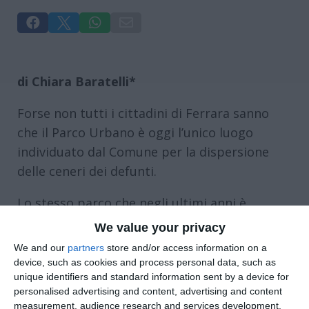




di Chiara Baratelli*
Forse non tutti i cittadini di Ferrara sanno
che il Parco Urbano è oggi l’unico luogo
individuato dal Comune per la dispersione
delle ceneri dei defunti.
Lo stesso parco che negli ultimi anni è
diventato sede di grandi eventi e concerti,
We value your privacy
capace di accogliere decine di migliaia di
We and our
partners
store and/or access information on a
persone in pochi giorni.
device, such as cookies and process personal data, such as
unique identifiers and standard information sent by a device for
In queste settimane il dibattito si è riacceso
personalised advertising and content, advertising and content
measurement, audience research and services development.