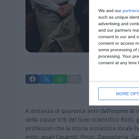
We and our
partners
such as unique ident
advertising and con
and our partners may
consent to our and o
consent or access m
some processing of y
processing. Your pre
consent at any time b




MORE OPT
A distanza di quaranta anni dall’esame di m
della classe V/B del liceo scientifico Roiti, 
professori che la storia scolastica locale 
mito, quali Casaroli, Pizzo, Zappaterra, Sac