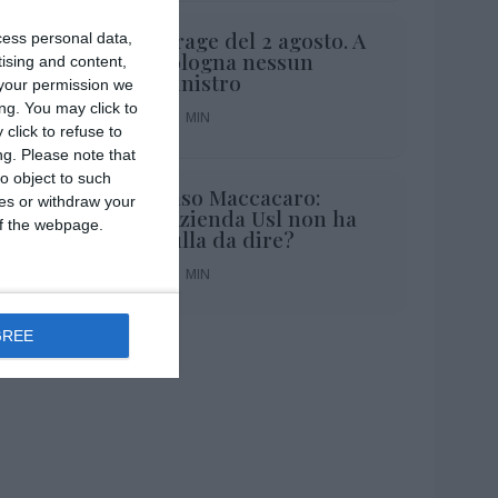
Strage del 2 agosto. A
cess personal data,
Bologna nessun
tising and content,
ministro
your permission we
ng. You may click to
1 MIN
click to refuse to
ng.
Please note that
o object to such
Caso Maccacaro:
ces or withdraw your
l’Azienda Usl non ha
1 MIN
 of the webpage.
nulla da dire?
1 MIN
GREE