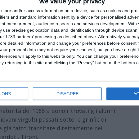
We value your privacy
store and/or access information on a device, such as cookies and pro
ifiers and standard information sent by a device for personalised adver
tent measurement, audience research and services development.
With 
 use precise geolocation data and identification through device scanni
ur 1733 partners’ processing as described above. Alternatively you may 
ore detailed information and change your preferences before consenti
our personal data may not require your consent, but you have a right t
ferences will apply to this website only. You can change your preferen
di
Redazione
|

y returning to this site and clicking the "Privacy" button at the bottom
IONS
DISAGREE
A
aturità del 1986 si sono ritrovati gli alunni
giovani virgulti passati sotto le grinfie di
ha già fatto transitare direttamente nel
erdoti, Tironi.