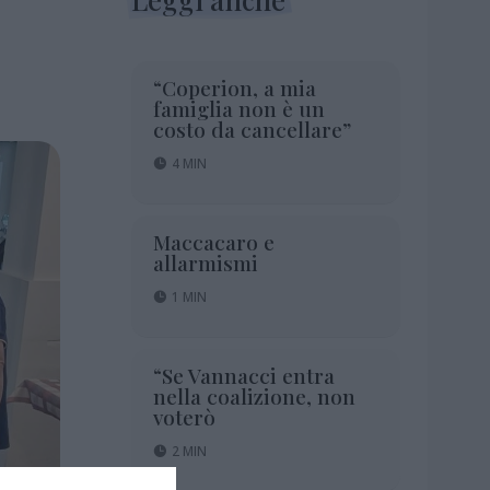
“Coperion, a mia
famiglia non è un
costo da cancellare”
4 MIN
Maccacaro e
allarmismi
1 MIN
“Se Vannacci entra
nella coalizione, non
voterò
2 MIN