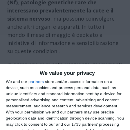
(Nf)
,
patologie genetiche rare che
interessano prevalentemente la cute e il
sistema nervoso
, ma possono coinvolgere
anche altri organi e apparati. In tutto il
mondo il mese di maggio è dedicato a
iniziative di informazione e sensibilizzazione
su queste condizioni.
In occasione di questa ricorrenza, monumenti
di molte città in Italia e nel mondo si
We value your privacy
illumineranno di blu e verde, i colori ufficiali
We and our
partners
store and/or access information on a
della NF, aderendo all’iniziativa
“Shine a Light
device, such as cookies and process personal data, such as
unique identifiers and standard information sent by a device for
on NF”
per esprimere vicinanza alle persone
personalised advertising and content, advertising and content
affette.
measurement, audience research and services development.
With your permission we and our partners may use precise
Le Aziende Sanitarie ferraresi garantiscono
geolocation data and identification through device scanning. You
may click to consent to our and our 1733 partners’ processing
un approccio diagnostico-assistenziale