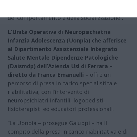
apprendimento, disturbi del linguaggio e
delle funzioni attentive ed esecutive, disturbi
del comportamento e della socializzazione”.
L’Unità Operativa di Neuropsichiatria
Infanzia Adolescenza (Uonpia) che afferisce
al Dipartimento Assistenziale Integrato
Salute Mentale Dipendenze Patologiche
(Daismdp) dell’Azienda Usl di Ferrara –
diretto da Franca Emanuelli –
offre un
percorso di presa in carico specialistica e
riabilitativa, con l’intervento di
neuropsichiatri infantili, logopedisti,
fisioterapisti ed educatori professionali.
“La Uonpia – prosegue Galuppi – ha il
compito della presa in carico riabilitativa e di