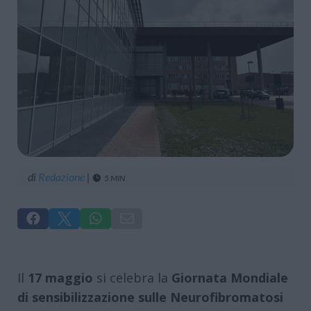
di
Redazione
|
5 MIN





Il
17 maggio
si celebra la
Giornata Mondiale
di sensibilizzazione sulle Neurofibromatosi