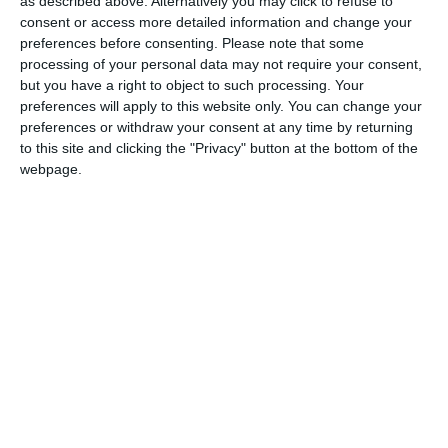
as described above. Alternatively you may click to refuse to
multi-specialistico strutturato per
consent or access more detailed information and change your
intercettare precocemente le complicanze
preferences before consenting.
Please note that some
processing of your personal data may not require your consent,
e assicurare la presa in carico dei pazienti di
but you have a right to object to such processing. Your
tutte le età.
preferences will apply to this website only. You can change your
preferences or withdraw your consent at any time by returning
Le neurofibromatosi rappresentano un
to this site and clicking the "Privacy" button at the bottom of the
webpage.
gruppo eterogeneo di condizioni genetiche
rare, classificate all’interno delle Malattie
Rare. La
forma più comune
e conosciuta è la
Neurofibromatosi di tipo 1 (NF1)
, nota
anche come
malattia di Von Recklinghausen
,
che si caratterizza per un prevalente
interessamento neuro-cutaneo
. La NF1 ha
un’incidenza di circa 1 su 3.000 nati vivi. Si
stima che in Italia i pazienti affetti da NF1
siano almeno 20.000. La severità della