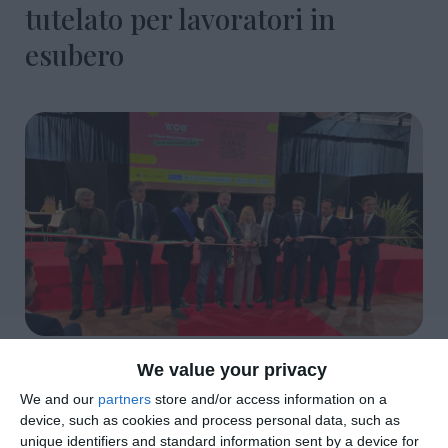
tutelato per lavoratori in
esubero
di
Redazione
|
4 MIN

We value your privacy
We and our
partners
store and/or access information on a
device, such as cookies and process personal data, such as




unique identifiers and standard information sent by a device for