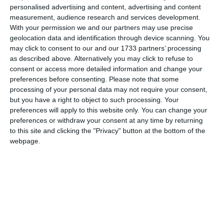
personalised advertising and content, advertising and content
measurement, audience research and services development.
With your permission we and our partners may use precise
Costruire un “percorso protetto” per i
geolocation data and identification through device scanning. You
lavoratori in esubero, o alle prese con
may click to consent to our and our 1733 partners’ processing
ristrutturazioni aziendali, affinché passino da
as described above. Alternatively you may click to refuse to
consent or access more detailed information and change your
un’impresa all’altra con continuità di
preferences before consenting.
Please note that some
occupazione e potenziamento delle
processing of your personal data may not require your consent,
competenze. È l’innovativa proposta –
but you have a right to object to such processing. Your
preferences will apply to this website only. You can change your
denominata Movi (Mobilità Virtuosa) – che
preferences or withdraw your consent at any time by returning
emerge dalla seconda edizione di ‘
Work on
to this site and clicking the "Privacy" button at the bottom of the
Work’
,
la Fiera nazionale di servizio al
webpage.
mondo del Lavoro,
che si è aperta a Ferrara,
presso il Quartiere Fieristico. Istituzioni,
imprese, università e società di servizi si sono
ritrovate per dare vita a incontri, workshop e
appuntamenti formativi. Oltre 100 le aziende