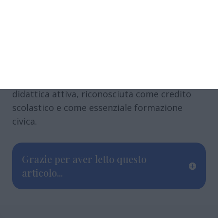
Fondamentale il sostegno della dirigente
scolastica Francesca Apollonia Barbieri, che
ha fortemente incentivato questa forma di
didattica attiva, riconosciuta come credito
scolastico e come essenziale formazione
civica.
Grazie per aver letto questo
articolo...