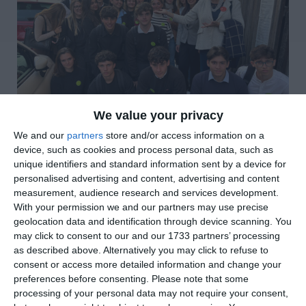
We value your privacy
We and our
partners
store and/or access information on a
device, such as cookies and process personal data, such as
unique identifiers and standard information sent by a device for
di
Redazione
|
2 MIN

personalised advertising and content, advertising and content
measurement, audience research and services development.
With your permission we and our partners may use precise




geolocation data and identification through device scanning. You
may click to consent to our and our 1733 partners’ processing
as described above. Alternatively you may click to refuse to
consent or access more detailed information and change your
Il successo ha coronato l’edizione 2025 delle
preferences before consenting.
Please note that some
Giornate FAI di Autunno a Ferrara. L’iniziativa,
processing of your personal data may not require your consent,