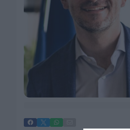



