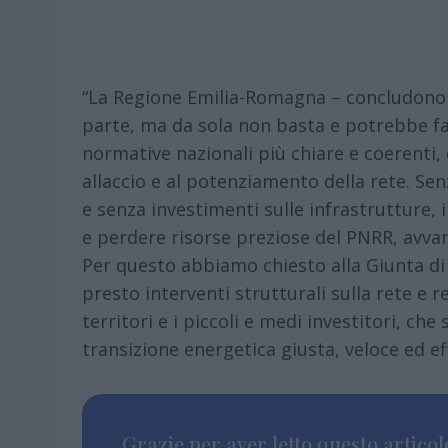
“La Regione Emilia-Romagna – concludono i
parte, ma da sola non basta e potrebbe far
normative nazionali più chiare e coerenti, 
allaccio e al potenziamento della rete. Se
e senza investimenti sulle infrastrutture, il
e perdere risorse preziose del PNRR, avvan
Per questo abbiamo chiesto alla Giunta di s
presto interventi strutturali sulla rete e r
territori e i piccoli e medi investitori, c
transizione energetica giusta, veloce ed eff
Grazie per aver letto questo articolo