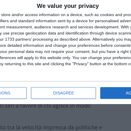
We value your privacy
store and/or access information on a device, such as cookies and pro
e di connessione di nuovi impianti da fonti
ifiers and standard information sent by a device for personalised adver
lla cosiddetta “saturazione virtuale della
tent measurement, audience research and services development.
With 
 use precise geolocation data and identification through device scanni
regolatorio che, con tempi medi di
ur 1733 partners’ processing as described above. Alternatively you may 
seriamente in pericolo la realizzazione di
ore detailed information and change your preferences before consenti
bandi Fer.
our personal data may not require your consent, but you have a right t
ferences will apply to this website only. You can change your preferen
nali Luca Sabattini e Paolo Calvano (Pd), che
y returning to this site and clicking the "Privacy" button at the bottom
unta – è che oggi la capacità della rete
ndi progetti di investitori che spesso
sso a chi invece ha investimenti pronti e
IONS
DISAGREE
A
rgetica, si rischiano di perdere incentivi
i seri a favore di chi agisce in modo
to tra la velocità impressa da politiche e