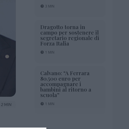
3 MIN
Dragotto torna in
campo per sostenere il
segretario regionale di
Forza Italia
1 MIN
Calvano: “A Ferrara
80.500 euro per
accompagnare i
bambini al ritorno a
scuola”
1 MIN
2 MIN