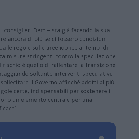
 consiglieri Dem – sta già facendo la sua
e ancora di più se ci fossero condizioni
dalle regole sulle aree idonee ai tempi di
nza misure stringenti contro la speculazione
 rischio è quello di rallentare la transizione
taggiando soltanto interventi speculativi.
ollecitare il Governo affinché adotti al più
egole certe, indispensabili per sostenere i
he sono un elemento centrale per una
icace”.
...