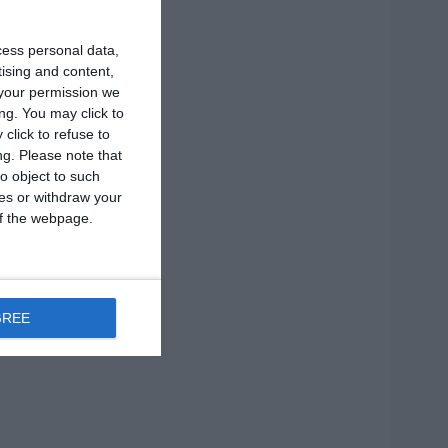
cess personal data,
tising and content,
your permission we
ng. You may click to
click to refuse to
ng.
Please note that
o object to such
ces or withdraw your
 of the webpage.
GREE