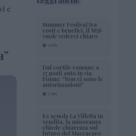
vi e
Summer Festival tra
costi e benefici, il M5S
vuole vederci chiaro
4 MIN
a”
Dal cortile comune a
17 posti auto in via
Fiume: “Non ci sono le
autorizzazioni”
2 MIN
Ex scuola La Villetta in
vendita, la minoranza
chiede chiarezza sul
futuro del Maccacaro