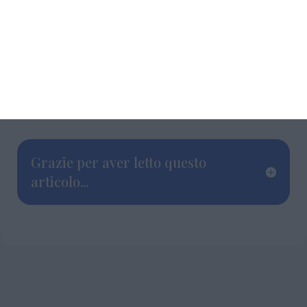
nel blog ufficiale del Festival
“Youmandesign4NR”, ha futuristicamente
commentato: ” Grande performance di Roby
Guerra a Milano finalmente in carne ed ossa”.
La performance ripresa in video sarà il book
trailer official di Romantronica.
Grazie per aver letto questo
articolo...