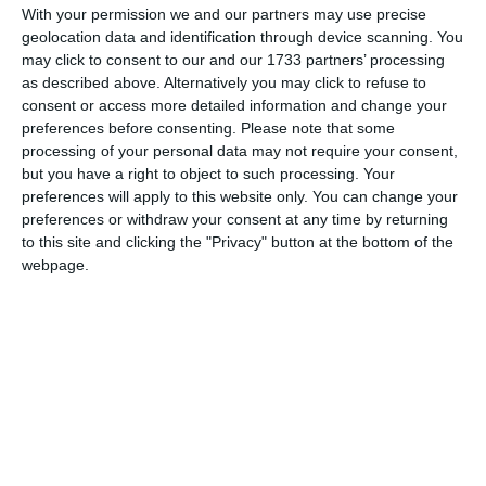
With your permission we and our partners may use precise
geolocation data and identification through device scanning. You
may click to consent to our and our 1733 partners’ processing
as described above. Alternatively you may click to refuse to
consent or access more detailed information and change your
preferences before consenting.
Please note that some
processing of your personal data may not require your consent,
but you have a right to object to such processing. Your
preferences will apply to this website only. You can change your
Sposa in mezzo ai vigneti
preferences or withdraw your consent at any time by returning
da
Faccio
|
Giu 12, 2026
to this site and clicking the "Privacy" button at the bottom of the
webpage.
Oggi ti ho vista sposa in mezzo ai vigneti di Negrar. Il mio
cuore è scoppiato di gioia