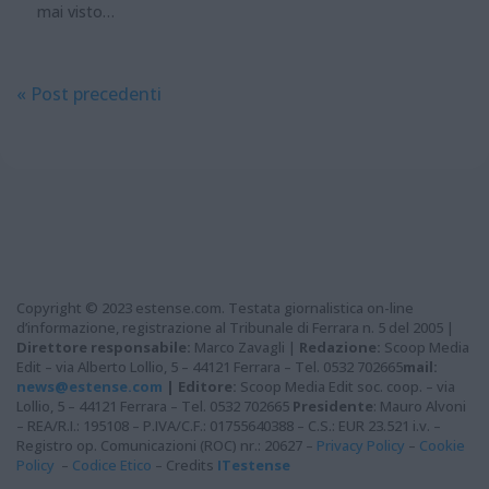
mai visto…
« Post precedenti
Copyright © 2023 estense.com. Testata giornalistica on-line
d’informazione, registrazione al Tribunale di Ferrara n. 5 del 2005 |
Direttore responsabile:
Marco Zavagli |
Redazione:
Scoop Media
Edit – via Alberto Lollio, 5 – 44121 Ferrara – Tel. 0532 702665
mail:
news@estense.com
|
Editore:
Scoop Media Edit soc. coop. – via
Lollio, 5 – 44121 Ferrara – Tel. 0532 702665
Presidente
: Mauro Alvoni
– REA/R.I.: 195108 – P.IVA/C.F.: 01755640388 – C.S.: EUR 23.521 i.v. –
Registro op. Comunicazioni (ROC) nr.: 20627 –
Privacy Policy
–
Cookie
Policy
–
Codice Etico
– Credits
ITestense