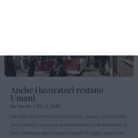
Anche i lavoratori restano
Umani
da
Faccio
|
Ott 2, 2025
Famiglie con bambini in passeggino, ragazzi giovanissimi
che scendono in piazza spontaneamente per esprimere la
loro solidarietà alla la Global Sumud Flottiglia, non si era