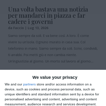
Una volta bastava una notizia
per mandarci in piazza e far
cadere i governi
da
Faccio
|
Lug 13, 2026
Siamo sempre da soli. E va bene così. A loro. È come
vivere su un’isola. Ognuno murato in casa sua. Col
telefonino in mano. Siamo sempre da soli. Scrivi, condividi,
ti arrabbi. Poi metti giù e non cambia niente.
Un’ingiustizia al giorno. Un morto sul lavoro al giorno....
We value your privacy
We and our
partners
store and/or access information on a
device, such as cookies and process personal data, such as
unique identifiers and standard information sent by a device for
personalised advertising and content, advertising and content
measurement, audience research and services development.