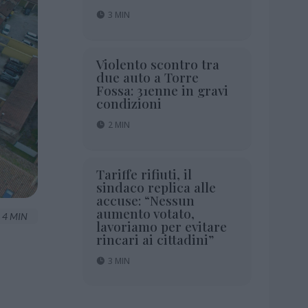
3 MIN
Violento scontro tra
due auto a Torre
Fossa: 31enne in gravi
condizioni
2 MIN
Tariffe rifiuti, il
sindaco replica alle
accuse: “Nessun
aumento votato,
4 MIN
lavoriamo per evitare
rincari ai cittadini”
3 MIN