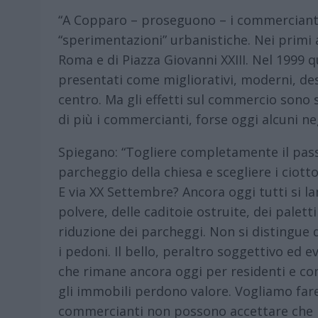
“A Copparo – proseguono – i commercianti h
“sperimentazioni” urbanistiche. Nei primi a
Roma e di Piazza Giovanni XXIII. Nel 1999 q
presentati come migliorativi, moderni, desti
centro. Ma gli effetti sul commercio sono st
di più i commercianti, forse oggi alcuni n
Spiegano: “Togliere completamente il pass
parcheggio della chiesa e scegliere i ciottol
E via XX Settembre? Ancora oggi tutti si la
polvere, delle caditoie ostruite, dei paletti
riduzione dei parcheggi. Non si distingue 
i pedoni. Il bello, peraltro soggettivo ed 
che rimane ancora oggi per residenti e com
gli immobili perdono valore. Vogliamo fare 
commercianti non possono accettare che P