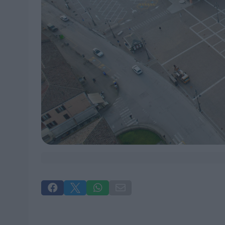



