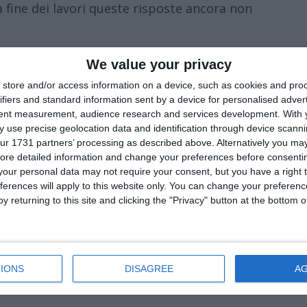
 fine dei lavori queste risposte ancora non
We value your privacy
store and/or access information on a device, such as cookies and pro
ifiers and standard information sent by a device for personalised adver
tent measurement, audience research and services development.
With 
 use precise geolocation data and identification through device scanni
ur 1731 partners’ processing as described above. Alternatively you may 
onitoraggio dei flussi pedonali e veicolari,
ore detailed information and change your preferences before consenti
zioni da raccogliere da esercenti e
our personal data may not require your consent, but you have a right t
le: “Un calendario, un metodo, un
ferences will apply to this website only. You can change your preferen
y returning to this site and clicking the "Privacy" button at the bottom
relazione pubblica”.
 stalli potranno essere realizzati “qualora
à”. Ma chi decide se la necessità è
IONS
DISAGREE
A
volgimento degli operatori economici? E