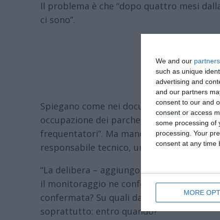
Il problema è che “dopo quattro mesi dalla
ci sono”.
We and our
partners
such as unique ident
advertising and con
and our partners may
consent to our and o
Spiegano come nei documenti si parli “di m
consent or access m
occupazione dei parcheggi laterali e indica
some processing of y
frequentatori”. Ma mancherebbe l’essenzia
processing. Your pre
consent at any time b
responsabile tecnico, un termine per una 
“La delibera – aggiungono – afferma che gli
il monitoraggio ne confermasse la necessit
MORE OPT
confermata? Su quali dati? Con quale coin
soprattutto: entro quando?”