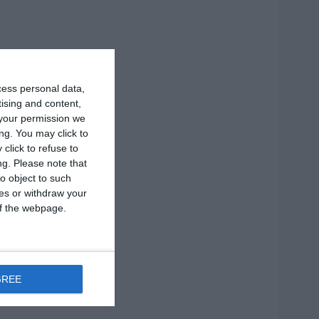
cess personal data,
tising and content,
your permission we
ng. You may click to
click to refuse to
ng.
Please note that
o object to such
ces or withdraw your
 of the webpage.
GREE