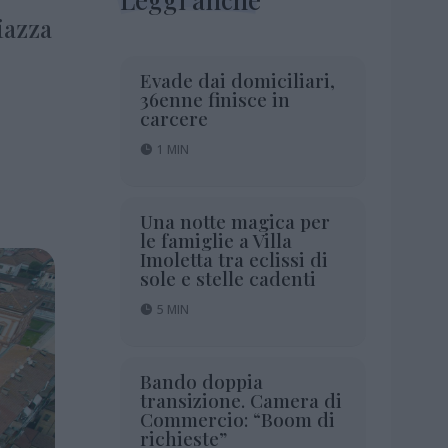
iazza
Evade dai domiciliari,
36enne finisce in
carcere
1 MIN
Una notte magica per
le famiglie a Villa
Imoletta tra eclissi di
sole e stelle cadenti
5 MIN
Bando doppia
transizione. Camera di
Commercio: “Boom di
richieste”