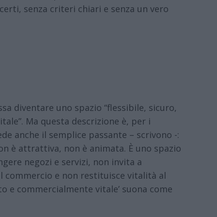
erti, senza criteri chiari e senza un vero
sa diventare uno spazio “flessibile, sicuro,
ale”. Ma questa descrizione è, per i
ede anche il semplice passante – scrivono -:
non è attrattiva, non è animata. È uno spazio
ere negozi e servizi, non invita a
il commercio e non restituisce vitalità al
mato e commercialmente vitale’ suona come