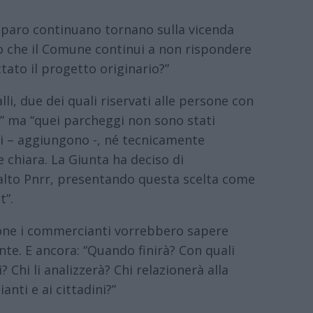
pparo continuano tornano sulla vicenda
o che il Comune continui a non rispondere
ato il progetto originario?”
lli, due dei quali riservati alle persone con
za” ma “quei parcheggi non sono stati
li – aggiungono -, né tecnicamente
e chiara. La Giunta ha deciso di
ppalto Pnrr, presentando questa scelta come
t”.
ione i commercianti vorrebbero sapere
nte. E ancora: “Quando finirà? Con quali
i? Chi li analizzerà? Chi relazionerà alla
nti e ai cittadini?”