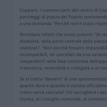
Copparo. I commercianti del centro di Co
parcheggi di piazza del Popolo sostenend
a una domanda: “Perché non è stato rispett
Ricordano infatti che erano previsti “36 sta
disabilità, nella parte centrale della piaz
realizzati”. “Non perché fossero impossibi
incompatibili, né cancellati da una variant
‘sospenderli’ nella fase conclusiva dell’a
transitoria, reversibile e collegata a un tes
Se si tratta “davvero” di una sperimentaz
quanto dura e quando è iniziata ufficialme
criteri verrà valutata? Chi raccoglierà i dat
Giunta, al Consiglio comunale, ai commercia