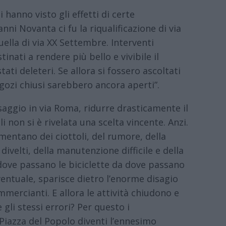
anno visto gli effetti di certe
nni Novanta ci fu la riqualificazione di via
uella di via XX Settembre. Interventi
nati a rendere più bello e vivibile il
ati deleteri. Se allora si fossero ascoltati
egozi chiusi sarebbero ancora aperti”.
aggio in via Roma, ridurre drasticamente il
i non si è rivelata una scelta vincente. Anzi.
mentano dei ciottoli, del rumore, della
 divelti, della manutenzione difficile e della
dove passano le biciclette da dove passano
eventuale, sparisce dietro l’enorme disagio
mercianti. E allora le attività chiudono e
gli stessi errori? Per questo i
iazza del Popolo diventi l’ennesimo