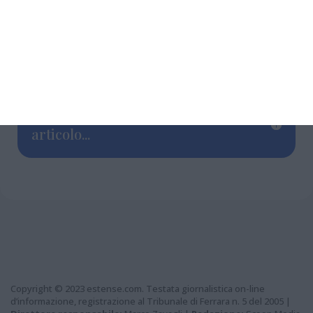
in Italia, potrebbe chiedere la presidenza del
Consiglio comunale. Chissà che anche in
questo caso non si avveri la “profezia” di
Fabbri su Luca Pancaldi.
Grazie per aver letto questo
articolo...
Copyright © 2023 estense.com. Testata giornalistica on-line
d’informazione, registrazione al Tribunale di Ferrara n. 5 del 2005 |