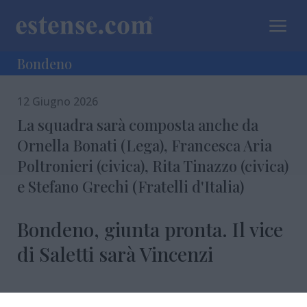
a
Bondeno
12 Giugno 2026
La squadra sarà composta anche da
Ornella Bonati (Lega), Francesca Aria
Poltronieri (civica), Rita Tinazzo (civica)
e Stefano Grechi (Fratelli d'Italia)
Bondeno, giunta pronta. Il vice
di Saletti sarà Vincenzi