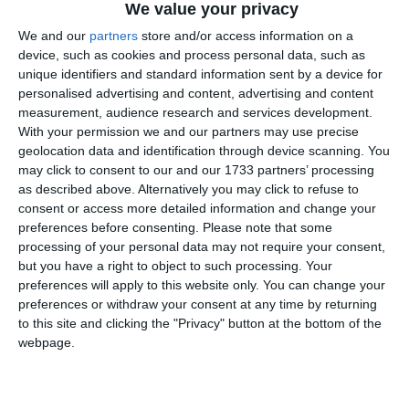
We value your privacy
We and our
partners
store and/or access information on a
device, such as cookies and process personal data, such as
unique identifiers and standard information sent by a device for
personalised advertising and content, advertising and content
measurement, audience research and services development.
With your permission we and our partners may use precise
geolocation data and identification through device scanning. You
may click to consent to our and our 1733 partners’ processing
as described above. Alternatively you may click to refuse to
consent or access more detailed information and change your
di
Redazione
|
2 MIN

preferences before consenting.
Please note that some
processing of your personal data may not require your consent,




but you have a right to object to such processing. Your
preferences will apply to this website only. You can change your
preferences or withdraw your consent at any time by returning
to this site and clicking the "Privacy" button at the bottom of the
Bondeno. È stata nominata dal sindaco di
webpage.
Bondeno Simone Saletti la nuova giunta che
lo accompagnerà nei prossimi anni di