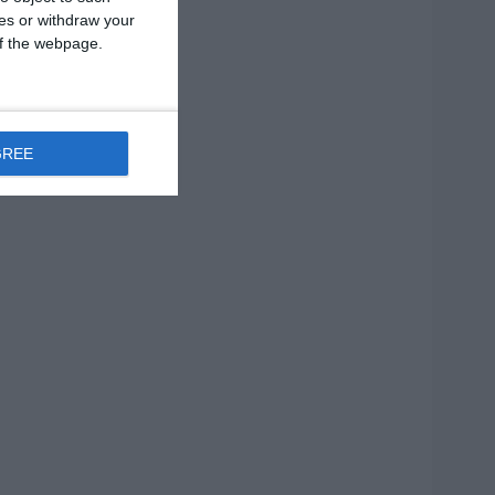
ces or withdraw your
 of the webpage.
GREE