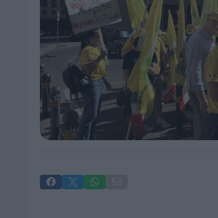



