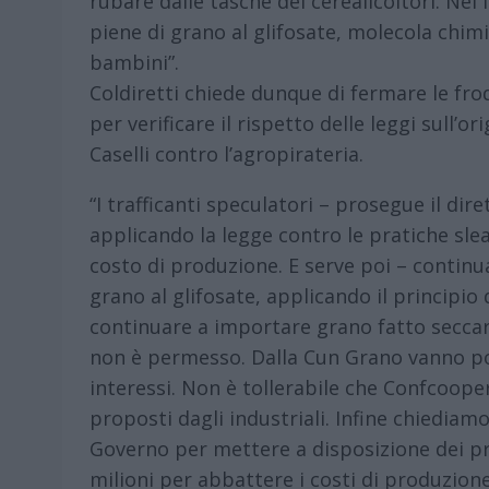
rubare dalle tasche dei cerealicoltori. Ne
piene di grano al glifosate, molecola chim
bambini”.
Coldiretti chiede dunque di fermare le frodi
per verificare il rispetto delle leggi sull’
Caselli contro l’agropirateria.
“I trafficanti speculatori – prosegue il dir
applicando la legge contro le pratiche sleal
costo di produzione. E serve poi – continua
grano al glifosate, applicando il principio 
continuare a importare grano fatto seccar
non è permesso. Dalla Cun Grano vanno poi 
interessi. Non è tollerabile che Confcoopera
proposti dagli industriali. Infine chiedia
Governo per mettere a disposizione dei prod
milioni per abbattere i costi di produzione 