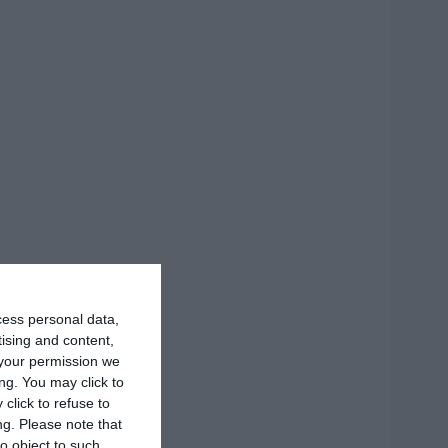
cess personal data,
tising and content,
your permission we
ng. You may click to
click to refuse to
ng.
Please note that
o object to such