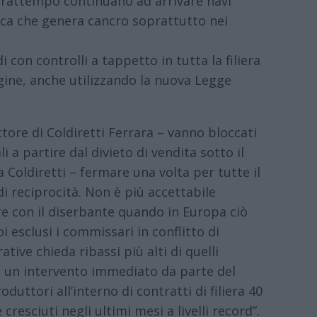
l frattempo continuano ad arrivare navi
ica che genera cancro soprattutto nei
 con controlli a tappetto in tutta la filiera
origine, anche utilizzando la nuova Legge
ettore di Coldiretti Ferrara – vanno bloccati
i a partire dal divieto di vendita sotto il
 Coldiretti – fermare una volta per tutte il
di reciprocità. Non è più accettabile
e con il diserbante quando in Europa ciò
esclusi i commissari in conflitto di
tive chieda ribassi più alti di quelli
mo un intervento immediato da parte del
uttori all’interno di contratti di filiera 40
cresciuti negli ultimi mesi a livelli record”.