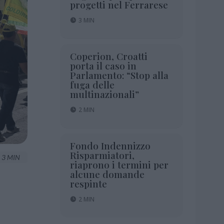
progetti nel Ferrarese
3 MIN
Coperion, Croatti
porta il caso in
Parlamento: “Stop alla
fuga delle
multinazionali”
2 MIN
Fondo Indennizzo
Risparmiatori,
3 MIN
riaprono i termini per
alcune domande
respinte
2 MIN