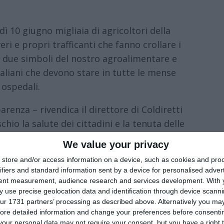
dì 10 giugno migliaia di agricoltori della
eri e propri trafficanti che fanno crollare i
”, due simboli del nostro agroalimentare e
aliani che devono stare in tutte le mense
 ospedali.
renza – rivendica il direttore di Coldiretti
hio la salute dei cittadini e la tenuta delle
ficoltà a causa dell’aumento dei costi legato
We value your privacy
 i nostri soci, che ringraziamo, al blitz di
store and/or access information on a device, such as cookies and pro
ttà capoluogo di Regione, insieme a
ifiers and standard information sent by a device for personalised adver
a tutte le province dell’Emilia-Romagna”.
tent measurement, audience research and services development.
With 
 use precise geolocation data and identification through device scanni
rezzi riconosciuti agli agricoltori per il
ur 1731 partners’ processing as described above. Alternatively you may 
ore detailed information and change your preferences before consenti
, mentre sugli scaffali i prezzi dei prodotti
our personal data may not require your consent, but you have a right t