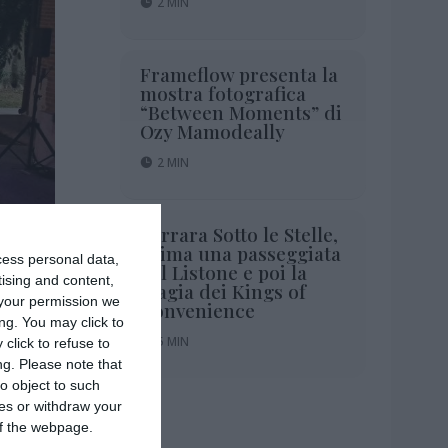
2 MIN
Frameflow presenta la
mostra fotografica
“Between Moments” di
Ozy Mamodeally
2 MIN
Ferrara Sotto le Stelle,
prima una passeggiata
cess personal data,
sul Listone e poi la
tising and content,
magia dei Kings of
your permission we
Convenience
ng. You may click to
5 MIN
click to refuse to
ng.
Please note that
o object to such
2 MIN
ces or withdraw your
 of the webpage.