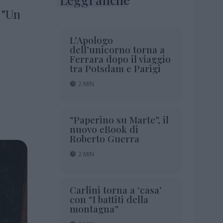
 "Un
L’Apologo
dell’unicorno torna a
Ferrara dopo il viaggio
tra Potsdam e Parigi
2 MIN
“Paperino su Marte”, il
nuovo eBook di
Roberto Guerra
2 MIN
Carlini torna a ‘casa’
con “I battiti della
montagna”