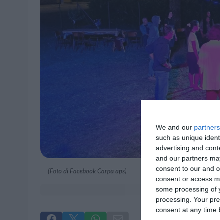
We and our
partners
such as unique ident
advertising and con
and our partners may
consent to our and o
(Foto di Facebook Carpa aps)
consent or access m
some processing of y
processing. Your pre
consent at any time b



