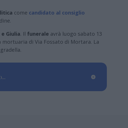
litica
come
candidato al consiglio
dine.
 e Giulia
. Il
funerale
avrà luogo sabato 13
 mortuaria di Via Fossato di Mortara. La
egradella.
...