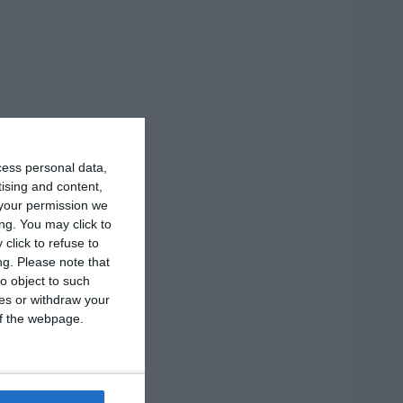
cess personal data,
tising and content,
your permission we
ng. You may click to
click to refuse to
ng.
Please note that
o object to such
ces or withdraw your
 of the webpage.