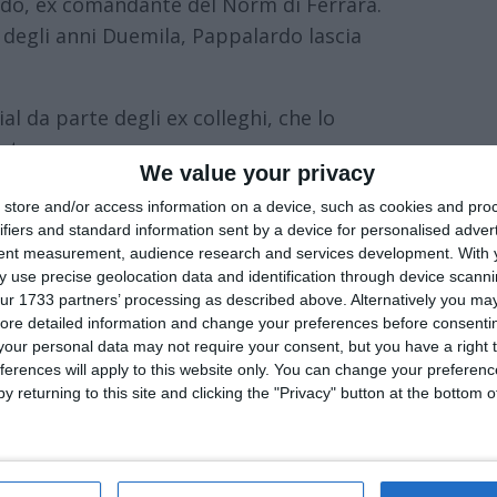
ardo, ex comandante del Norm di Ferrara.
io degli anni Duemila, Pappalardo lascia
ial da parte degli ex colleghi, che lo
sta.
We value your privacy
 scomparsa di Aldo, figura conosciuta e
store and/or access information on a device, such as cookies and pro
 una nota l’
Associazione Nazionale
ifiers and standard information sent by a device for personalised adver
tent measurement, audience research and services development.
With 
rdarne le qualità umane, il senso del dovere
 use precise geolocation data and identification through device scanni
il Nucleo di Protezione Civile
ur 1733 partners’ processing as described above. Alternatively you may 
errara si unisce al dolore dei familiari e di
ore detailed information and change your preferences before consenti
our personal data may not require your consent, but you have a right t
o resterà vivo in tutti coloro che hanno
ferences will apply to this website only. You can change your preferen
ere con lui momenti di servizio e amicizia”.
y returning to this site and clicking the "Privacy" button at the bottom
l servizio della Benemerita, era
molto
tantistico e amatoriale
, avendo fatto