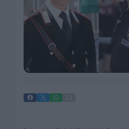



