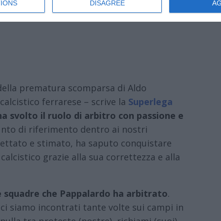
IONS
DISAGREE
A
della prematura scomparsa di Aldo
alcistico ferrarese – scrive la
Superlega
a svolto il ruolo di arbitro con passione e
nto di riferimento dentro ai nostri
ettato e stimato, ha saputo conquistare
calcistico grazie alla sua correttezza e alla
 squadre che Pappalardo ha arbitrato
.
 ci siamo incontrati tante volte sui campi in
ulla tra proteste (nostre), richiami (suoi),