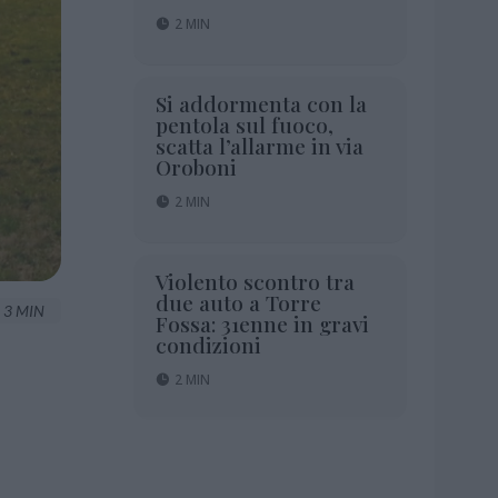
2 MIN
Si addormenta con la
pentola sul fuoco,
scatta l’allarme in via
Oroboni
2 MIN
Violento scontro tra
due auto a Torre
3 MIN
Fossa: 31enne in gravi
condizioni
2 MIN