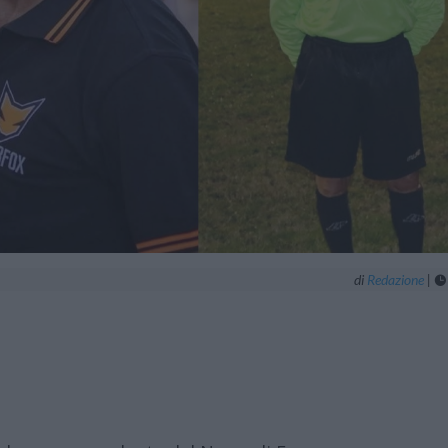
di
Redazione
|
