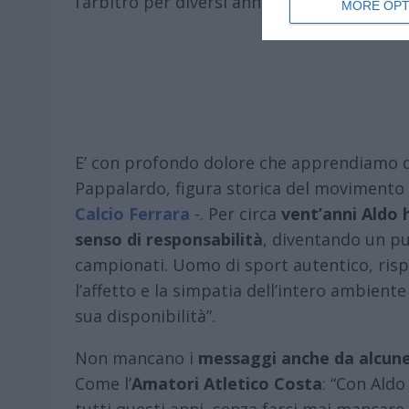
l’arbitro per diversi anni.
MORE OPT
E’ con profondo dolore che apprendiamo 
Pappalardo, figura storica del movimento c
Calcio Ferrara
-. Per circa
vent’anni Aldo h
senso di responsabilità
, diventando un pu
campionati. Uomo di sport autentico, risp
l’affetto e la simpatia dell’intero ambiente 
sua disponibilità”.
Non mancano i
messaggi anche da alcune
Come l’
Amatori Atletico Costa
: “Con Aldo
tutti questi anni, senza farci mai mancare n