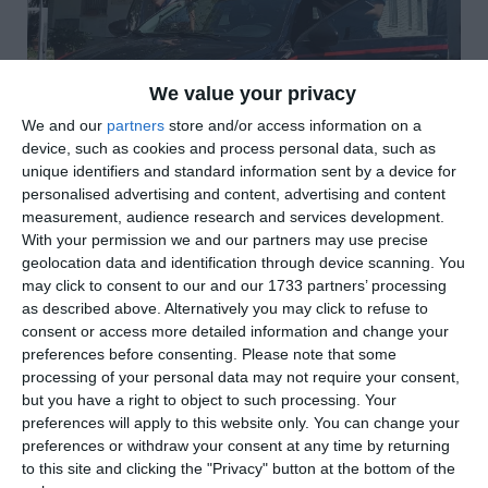
We value your privacy
We and our
partners
store and/or access information on a
device, such as cookies and process personal data, such as
unique identifiers and standard information sent by a device for
di
Redazione
|
personalised advertising and content, advertising and content
2 MIN

measurement, audience research and services development.
With your permission we and our partners may use precise




geolocation data and identification through device scanning. You
may click to consent to our and our 1733 partners’ processing
as described above. Alternatively you may click to refuse to
consent or access more detailed information and change your
Renazzo. Il braccialetto elettronico ha
preferences before consenting.
Please note that some
processing of your personal data may not require your consent,
segnalato l’allontanamento dal domicilio e
but you have a right to object to such processing. Your
per un 33enne di Renazzo sono scattate
preferences will apply to this website only. You can change your
nuovamente le manette con l’accusa di
preferences or withdraw your consent at any time by returning
to this site and clicking the "Privacy" button at the bottom of the
evasione.