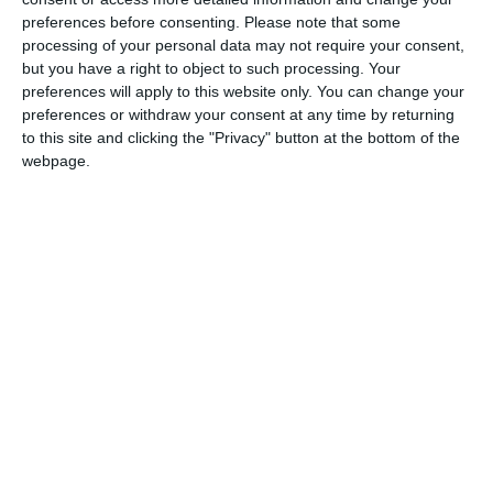
preferences before consenting.
Please note that some
processing of your personal data may not require your consent,
di
Redazione
|
3 MIN

but you have a right to object to such processing. Your
preferences will apply to this website only. You can change your
preferences or withdraw your consent at any time by returning




to this site and clicking the "Privacy" button at the bottom of the
webpage.
C’è un filo invisibile ma indissolubile che
collega la nebbia delle Mura estensi, la linea
d’ombra del litorale ferrarese e i destini
geopolitici del pianeta. Lo sa bene Lorenzo
Mazzoni, scrittore, saggista e docente
ferrarese (classe 1974), già noto al grande
pubblico per aver dato i natali a Pietro
Malatesta, l’amatissimo e irriverente “sbirro
anarchico” protagonista della celebre serie