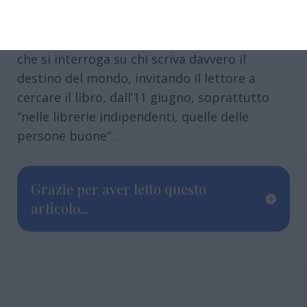
pensiero corsaro che usa l’ironia tagliente per
scardinare le certezze del nostro presente.
Un volume multiforme, un “meta-romanzo”
che si interroga su chi scriva davvero il
destino del mondo, invitando il lettore a
cercare il libro, dall’11 giugno, soprattutto
“nelle librerie indipendenti, quelle delle
persone buone”.
Grazie per aver letto questo
articolo...