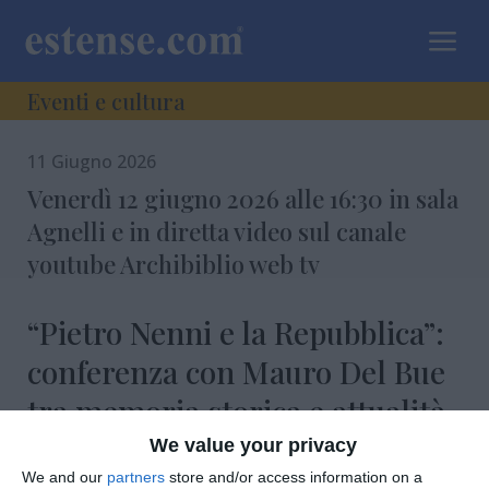
a
Eventi e cultura
11 Giugno 2026
Venerdì 12 giugno 2026 alle 16:30 in sala
Agnelli e in diretta video sul canale
youtube Archibiblio web tv
“Pietro Nenni e la Repubblica”:
conferenza con Mauro Del Bue
tra memoria storica e attualità
We value your privacy
We and our
partners
store and/or access information on a