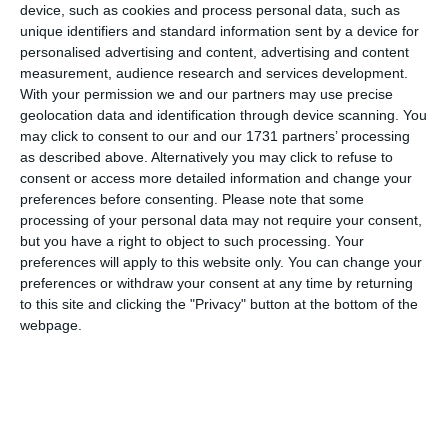
device, such as cookies and process personal data, such as
unique identifiers and standard information sent by a device for
personalised advertising and content, advertising and content
measurement, audience research and services development.
With your permission we and our partners may use precise
geolocation data and identification through device scanning. You
may click to consent to our and our 1731 partners’ processing
as described above. Alternatively you may click to refuse to
consent or access more detailed information and change your
preferences before consenting.
Please note that some
processing of your personal data may not require your consent,
di
Redazione
|
but you have a right to object to such processing. Your
2 MIN

preferences will apply to this website only. You can change your
preferences or withdraw your consent at any time by returning




to this site and clicking the "Privacy" button at the bottom of the
webpage.
Sarà dedicata alla figura e all’eredità politica
di
Pietro Nenni
la conferenza di
Mauro Del
Bue
, deputato er diverse legislature tra gli