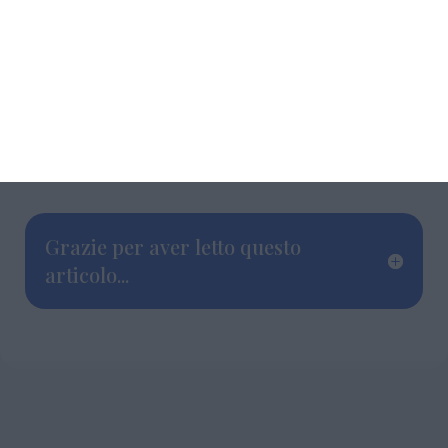
lanciato nel 2024», conclude Vignotto, «per
questo ogni intervista verrà trasformata dai
ragazzi e dalle ragazze in un articolo web».
Interno Verde Mag Live è sostenuto dal
Comune di Ferrara e dalla Regione Emilia-
Romagna tramite i Fondi Geco 14.
Grazie per aver letto questo
articolo...