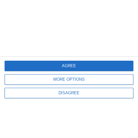
dei Beatles, le celebri colonne sonore di Ennio
Morricone, pagine tratte dal “Nabucco” di
Giuseppe Verdi, “La Voce del Silenzio” e un
omaggio al compositore Nino Rota.
AGREE
MORE OPTIONS
DISAGREE
A chiudere la serata sarà la Banda Filarmonica