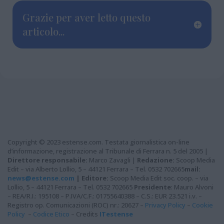
Grazie per aver letto questo
articolo...
Copyright © 2023 estense.com. Testata giornalistica on-line
d’informazione, registrazione al Tribunale di Ferrara n. 5 del 2005 |
Direttore responsabile:
Marco Zavagli |
Redazione:
Scoop Media
Edit – via Alberto Lollio, 5 – 44121 Ferrara – Tel. 0532 702665
mail:
news@estense.com
|
Editore:
Scoop Media Edit soc. coop. – via
Lollio, 5 – 44121 Ferrara – Tel. 0532 702665
Presidente
: Mauro Alvoni
– REA/R.I.: 195108 – P.IVA/C.F.: 01755640388 – C.S.: EUR 23.521 i.v. –
Registro op. Comunicazioni (ROC) nr.: 20627 –
Privacy Policy
–
Cookie
Policy
–
Codice Etico
– Credits
ITestense