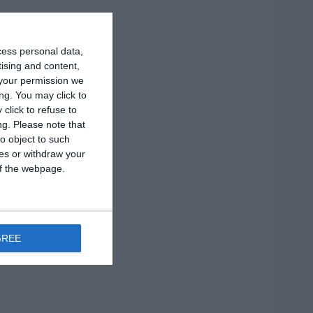
cess personal data,
tising and content,
your permission we
ng. You may click to
click to refuse to
ng.
Please note that
o object to such
ces or withdraw your
 of the webpage.
GREE