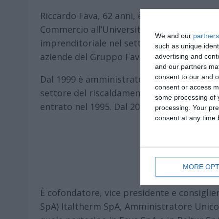
Riccardo Fava, 62 anni, è nato a Cento (Fe
Commercio all’Università di Bologna, ha 
We and our
partners
imprenditoriale nel settore industriale, ri
such as unique ident
aziende del Gruppo Fava e in diverse realtà
advertising and con
and our partners may
consent to our and o
Dal 1999 è amministratore delegato e dire
consent or access m
settore del riscaldamento, della climatizzaz
some processing of y
entrato nel 1995. Dal 2003 è vice presiden
processing. Your pre
consent at any time b
MORE OPT
È cofondatore, vice presidente e consiglie
SpA) Italtherm SpA, Amministratore Unico d