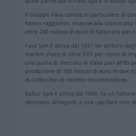
quale partecipa in Fava SpA e in Baltur Sp
Il Gruppo Fava consta in particolare di due
hanno raggiunto, insieme alla consociata 
oltre 240 milioni di euro di fatturato per c
Fava SpA è attiva dal 1937 nel settore degl
market share di oltre il 65 per cento di im
una quota di mercato in Italia pari all’85 p
produzione di 185 milioni di euro in due st
di Collecchio di recente incorporazione.
Baltur SpA è attiva dal 1950, ha un fatturat
destinato all’export, e una capillare rete 