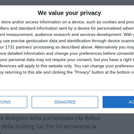
rrara). Laureato con lode in Economia e
We value your privacy
maturato un ampio percorso manageriale e
store and/or access information on a device, such as cookies and pro
coprendo nel tempo ruoli di vertice nelle
ifiers and standard information sent by a device for personalised adver
 associative di Confindustria.
tent measurement, audience research and services development.
With 
 use precise geolocation data and identification through device scanni
ur 1731 partners’ processing as described above. Alternatively you may 
ttore generale di Baltur SpA, azienda del
ore detailed information and change your preferences before consenti
ione e delle energie rinnovabili, in cui è
our personal data may not require your consent, but you have a right t
te del Consiglio di Amministrazione.
ferences will apply to this website only. You can change your preferen
y returning to this site and clicking the "Privacy" button at the bottom
IONS
DISAGREE
A
re delegato della partecipata (da Baltur
ella holding Ear.Fin Srl attraverso la