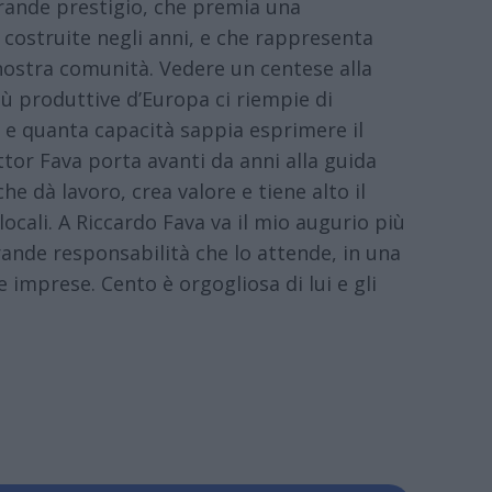
rande prestigio, che premia una
costruite negli anni, e che rappresenta
nostra comunità. Vedere un centese alla
più produttive d’Europa ci riempie di
o e quanta capacità sappia esprimere il
ottor Fava porta avanti da anni alla guida
he dà lavoro, crea valore e tiene alto il
locali. A Riccardo Fava va il mio augurio più
rande responsabilità che lo attende, in una
e imprese. Cento è orgogliosa di lui e gli