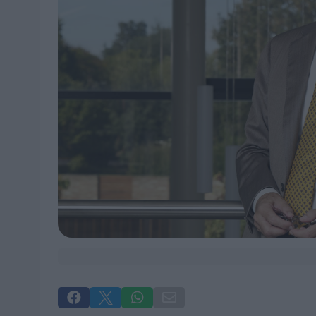



