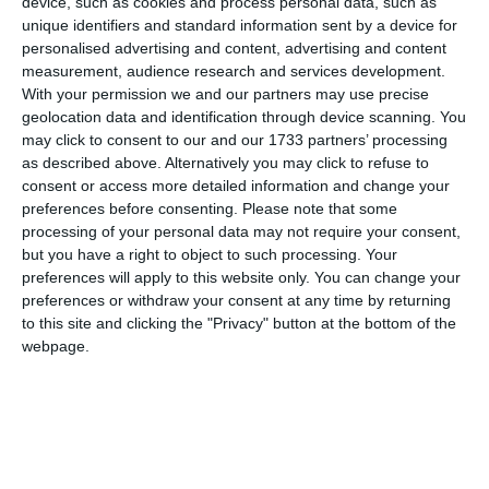
device, such as cookies and process personal data, such as
unique identifiers and standard information sent by a device for
personalised advertising and content, advertising and content
measurement, audience research and services development.
With your permission we and our partners may use precise
geolocation data and identification through device scanning. You
may click to consent to our and our 1733 partners’ processing
as described above. Alternatively you may click to refuse to
consent or access more detailed information and change your
preferences before consenting.
Please note that some
processing of your personal data may not require your consent,
but you have a right to object to such processing. Your
preferences will apply to this website only. You can change your
preferences or withdraw your consent at any time by returning
to this site and clicking the "Privacy" button at the bottom of the
(Foto di archivio (creata con intelligenza artificiale))
webpage.
di
Redazione
|
1 MIN




