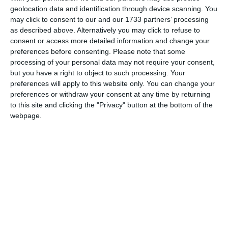
geolocation data and identification through device scanning. You
may click to consent to our and our 1733 partners’ processing
La delusione per la mancata promozione in
as described above. Alternatively you may click to refuse to
consent or access more detailed information and change your
Serie D è ancora viva in città e la risposta
preferences before consenting.
Please note that some
della dirigenza dell’Ars et Labor Ferrara
processing of your personal data may not require your consent,
arriva attraverso una lunga lettera firmata
but you have a right to object to such processing. Your
preferences will apply to this website only. You can change your
dal presidente Andrés Marengo, che sceglie
preferences or withdraw your consent at any time by returning
la strada dell’assunzione di responsabilità e
to this site and clicking the "Privacy" button at the bottom of the
delle scuse pubbliche nei confronti
webpage.
dell’intera comunità biancazzurra.
“La società desidera esprimere le proprie più
sincere scuse alla città di Ferrara, ai nostri
tifosi, sponsor, collaboratori,
all’Amministrazione comunale e a tutte le
persone che, con passione e fiducia, hanno
accompagnato questo progetto durante la