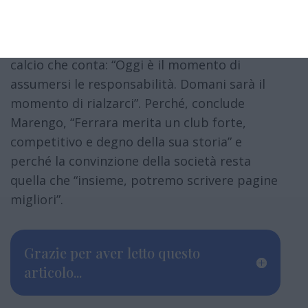
La chiusura è un messaggio rivolto a una
città che continua a inseguire il ritorno nel
calcio che conta: “Oggi è il momento di
assumersi le responsabilità. Domani sarà il
momento di rialzarci”. Perché, conclude
Marengo, “Ferrara merita un club forte,
competitivo e degno della sua storia” e
perché la convinzione della società resta
quella che “insieme, potremo scrivere pagine
migliori”.
Grazie per aver letto questo
articolo...