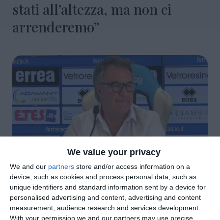
stati all’altezza, ma non ci
arrenderemo”
We value your privacy
We and our
partners
store and/or access information on a
device, such as cookies and process personal data, such as
di
Redazione
|
3 MIN

unique identifiers and standard information sent by a device for
personalised advertising and content, advertising and content



measurement, audience research and services development.

With your permission we and our partners may use precise