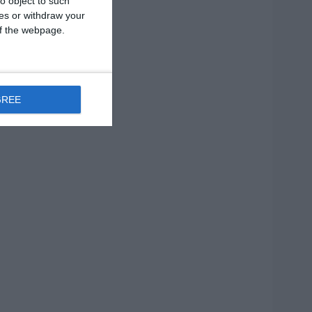
o object to such
ces or withdraw your
 of the webpage.
GREE