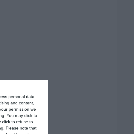
cess personal data,
tising and content,
your permission we
ng. You may click to
click to refuse to
ng.
Please note that