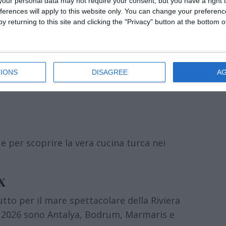
our personal data may not require your consent, but you have a right t
ontro tra Oriente e Occidente e affascina
ferences will apply to this website only. You can change your preferen
y returning to this site and clicking the "Privacy" button at the bottom
are luoghi iconici come:
IONS
DISAGREE
A
e per scoprire la vera cucina turca nei
x
tto per il mare spettacolare della Riviera
ate 2026 sono Antalya, Bodrum, Marmaris e