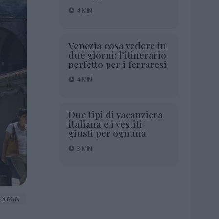
4 MIN
Venezia cosa vedere in
due giorni: l’itinerario
perfetto per i ferraresi
4 MIN
Due tipi di vacanziera
italiana e i vestiti
giusti per ognuna
3 MIN
3 MIN