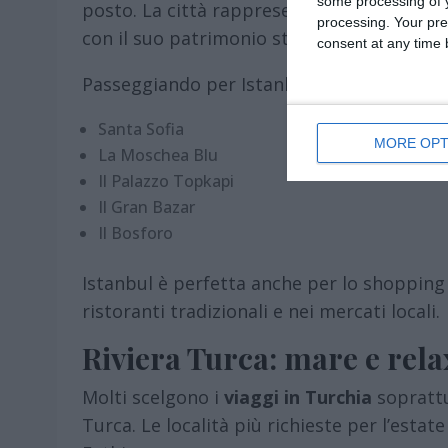
some processing of y
posto. La città rappresenta il punto d’inc
processing. Your pre
con il suo patrimonio storico e culturale.
consent at any time b
Passeggiando per Istanbul si possono visit
Santa Sofia
MORE OPT
La Moschea Blu
Il Palazzo Topkapi
Il Gran Bazar
Il Bosforo
Istanbul è perfetta anche per lo shopping 
ristoranti tradizionali e nei mercati locali.
Riviera Turca: mare e rela
Molti scelgono i
viaggi in Turchia
soprattu
Turca. Le località più richieste per l’est