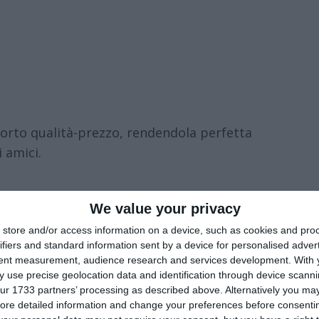
porto qualità-prezzo, rendendola perfetta
 amici.
We value your privacy
store and/or access information on a device, such as cookies and pro
ifiers and standard information sent by a device for personalised adver
tent measurement, audience research and services development.
With 
gi in Turchia
 use precise geolocation data and identification through device scanni
ur 1733 partners’ processing as described above. Alternatively you may 
hia
, Istanbul occupa sicuramente il primo
ore detailed information and change your preferences before consenti