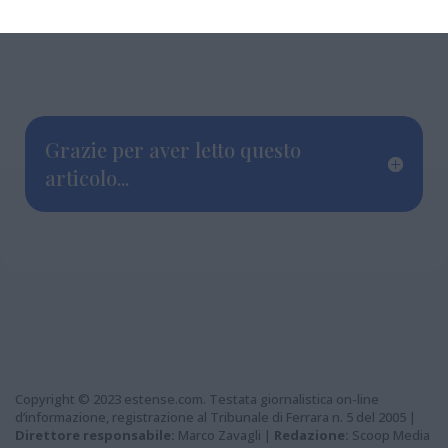
Grazie per aver letto questo
articolo...
Copyright © 2023 estense.com. Testata giornalistica on-line
d’informazione, registrazione al Tribunale di Ferrara n. 5 del 2005 |
Direttore responsabile:
Marco Zavagli |
Redazione:
Scoop Media