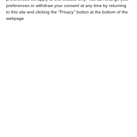
impegno, dedizione e contributo alla crescita
preferences or withdraw your consent at any time by returning
della comunità.
to this site and clicking the "Privacy" button at the bottom of the
webpage.
Una serata molto partecipata che ha voluto
mettere al centro il valore dell’impegno
quotidiano e delle tante eccellenze presenti
sul territorio comunale, premiando persone e
realtà che rappresentano un esempio
positivo per l’intera comunità.
Nel corso dell’evento sono stati consegnati
riconoscimenti in ambito scolastico, sportivo,
sociale e lavorativo, valorizzando sia i giovani
che hanno ottenuto importanti risultati
scolastici e sportivi, sia i cittadini distintisi
nel volontariato, nel lavoro e nelle attività a
favore del territorio.