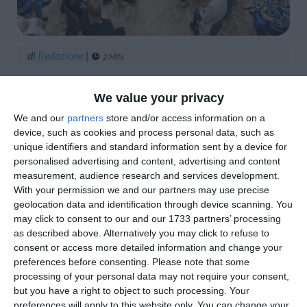
di
Redazione
|
2 MIN





We value your privacy
We and our
partners
store and/or access information on a
device, such as cookies and process personal data, such as
unique identifiers and standard information sent by a device for
Poggio Renatico. Grande partecipazione ed
personalised advertising and content, advertising and content
emozione venerdì 22 maggio all’auditorium
measurement, audience research and services development.
With your permission we and our partners may use precise
della scuola elementare di Poggio Renatico
geolocation data and identification through device scanning. You
per la “Giornata del Merito 2026”, la serata
may click to consent to our and our 1733 partners’ processing
organizzata dall’Amministrazione comunale
as described above. Alternatively you may click to refuse to
consent or access more detailed information and change your
per premiare cittadini, studenti, sportivi,
preferences before consenting.
Please note that some
volontari, associazioni e attività storiche che
processing of your personal data may not require your consent,
nel corso degli anni si sono distinti per
but you have a right to object to such processing. Your
preferences will apply to this website only. You can change your