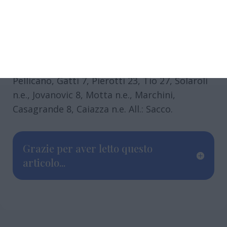
Adamant Ferrara:
Pampolini n.e., Sackey 4,
Pellicano, Gatti 7, Pierotti 23, Tio 27, Solaroli
n.e., Jovanovic 8, Motta n.e., Marchini,
Casagrande 8, Caiazza n.e. All.: Sacco.
Grazie per aver letto questo
articolo...