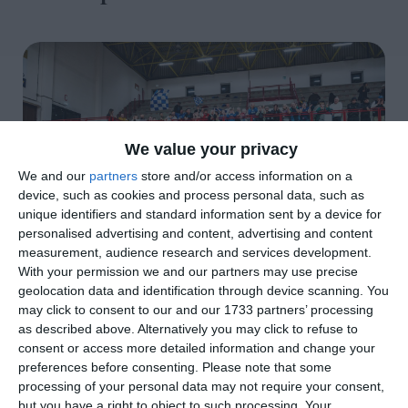
We value your privacy
We and our
partners
store and/or access information on a
device, such as cookies and process personal data, such as
unique identifiers and standard information sent by a device for
personalised advertising and content, advertising and content
measurement, audience research and services development.
With your permission we and our partners may use precise
geolocation data and identification through device scanning. You
(Foto di Nicolò Mazzini - Ufficio stampa Ferrara Basket 2018)
may click to consent to our and our 1733 partners’ processing
as described above. Alternatively you may click to refuse to
di
Redazione
|
consent or access more detailed information and change your
2 MIN

preferences before consenting.
Please note that some
processing of your personal data may not require your consent,




but you have a right to object to such processing. Your