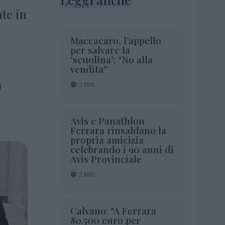
nte in
Maccacaro, l’appello
per salvare la
‘scuolina’: “No alla
vendita”
o
2 MIN
Avis e Panathlon
Ferrara rinsaldano la
propria amicizia
celebrando i 90 anni di
Avis Provinciale
2 MIN
Calvano: “A Ferrara
80.500 euro per