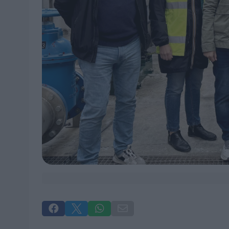



