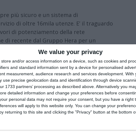
re più sicuro e un sistema di
rvizio di oltre 16mila utenze. E’ il traguardo
avori di potenziamento della rete
ine di recente dal Gruppo Hera per un
ato da fondi Pnrr.
We value your privacy
store and/or access information on a device, such as cookies and pro
 nuova adduttrice in uscita dalla centrale di
ifiers and standard information sent by a device for personalised adver
ancando la condotta esistente, rappresenta di
tent measurement, audience research and services development.
With 
ervizio del Comune. I cittadini e le imprese
 use precise geolocation data and identification through device scanni
ur 1733 partners’ processing as described above. Alternatively you may 
linee di approvvigionamento idrico
ore detailed information and change your preferences before consenti
buzione dell’acqua più affidabile, limitando
our personal data may not require your consent, but you have a right t
te. Prima di questo intervento, progettato
ferences will apply to this website only. You can change your preferen
y returning to this site and clicking the "Privacy" button at the bottom
o poteva infatti contare su un’unica