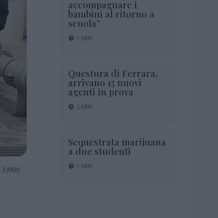
accompagnare i
bambini al ritorno a
scuola”
1 MIN
Questura di Ferrara,
arrivano 15 nuovi
agenti in prova
2 MIN
Sequestrata marijuana
a due studenti
1 MIN
3 MIN