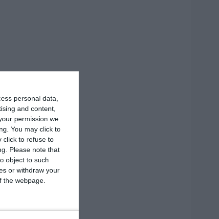
cess personal data,
tising and content,
your permission we
ng. You may click to
click to refuse to
ng.
Please note that
o object to such
ces or withdraw your
 of the webpage.